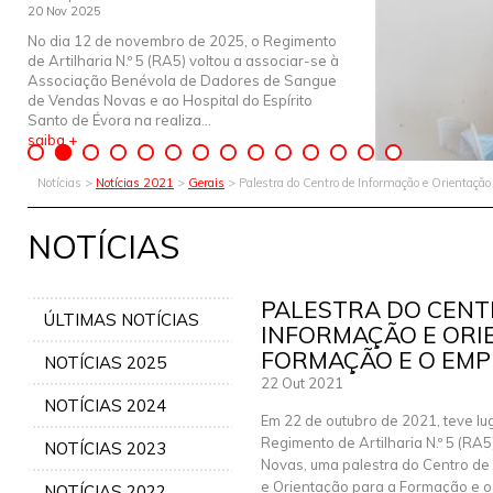
20 Nov 2025
No dia 12 de novembro de 2025, o Regimento
de Artilharia N.º 5 (RA5) voltou a associar-se à
Associação Benévola de Dadores de Sangue
de Vendas Novas e ao Hospital do Espírito
Santo de Évora na realiza...
saiba +
Notícias >
Notícias 2021
>
Gerais
> Palestra do Centro de Informação e Orientaçã
NOTÍCIAS
PALESTRA DO CENT
ÚLTIMAS NOTÍCIAS
INFORMAÇÃO E ORI
FORMAÇÃO E O EMP
NOTÍCIAS 2025
22 Out 2021
NOTÍCIAS 2024
Em 22 de outubro de 2021, teve lu
Regimento de Artilharia N.º 5 (RA
NOTÍCIAS 2023
Novas, uma palestra do Centro de
e Orientação para a Formação e 
NOTÍCIAS 2022