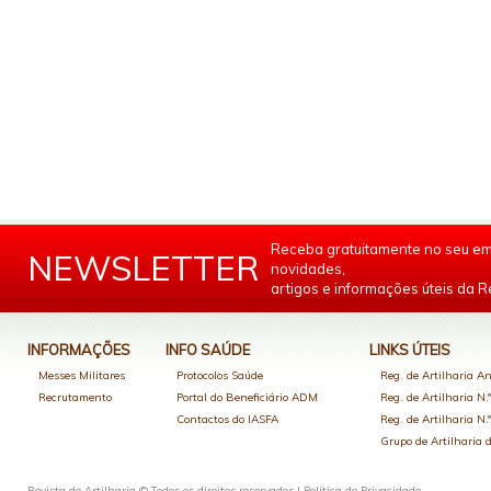
Receba gratuitamente no seu em
NEWSLETTER
novidades,
artigos e informações úteis da Re
INFORMAÇÕES
INFO SAÚDE
LINKS ÚTEIS
Messes Militares
Protocolos Saúde
Reg. de Artilharia An
Recrutamento
Portal do Beneficiário ADM
Reg. de Artilharia N.
Contactos do IASFA
Reg. de Artilharia N.
Grupo de Artilharia
Revista de Artilharia © Todos os direitos reservados |
Política de Privacidade