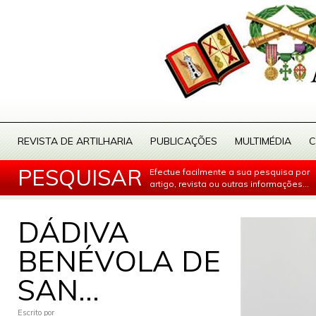
REVISTA DE ARTILHARIA
PUBLICAÇÕES
MULTIMÉDIA
C
PESQUISAR
Efectue facilmente a sua pesquisa por
artigo, revista ou outras informações...
DÁDIVA
BENÉVOLA DE
SAN...
Escrito por