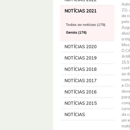
Auto
21).
NOTÍCIAS 2021
de n
pelo
Todas as notícias (178)
Augu
Gerais (176)
alus
a im
Miss
NOTÍCIAS 2020
O CA
Arti
NOTÍCIAS 2019
15.5
conh
NOTÍCIAS 2018
ao d
nome
NOTÍCIAS 2017
e Ch
dese
NOTÍCIAS 2016
para
NOTÍCIAS 2015
comp
curs
NOTÍCIAS
da c
um e
maté