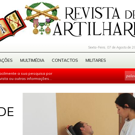
Sexta-Feira, 07 de Agosto de 2
AÇÕES
MULTIMÉDIA
CONTACTOS
MILITARES
facilmente a sua pesquisa por
evista ou outras informações...
DE