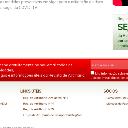
as medidas preventivas em vigor para a mitigação do risco
ontágio da COVID-19.
Regist
SE
da Rev
por a
condi
ceba gratuitamente no seu email todas as
vidades,
Li a
informação sobre a
igos e informações úteis da Revista de Artilharia.
uso dos meus dados pesso
LINKS ÚTEIS
SÓCIOS
Reg. de Artilharia Antiaérea N.º1
Como fazer sóci
o ADM
Reg. de Artilharia N.º4
Métodos de Pa
Reg. de Artilharia N.º5
Grupo de Artilharia de Campanha/BrigMec
s |
Política de Privacidade