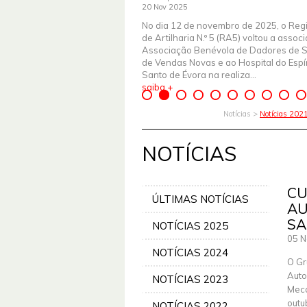
20 Nov 2025
No dia 12 de novembro de 2025, o Reg
de Artilharia N.º 5 (RA5) voltou a assoc
Associação Benévola de Dadores de 
de Vendas Novas e ao Hospital do Espír
Santo de Évora na realiza...
saiba +
Notícias >
Notícias 202
NOTÍCIAS
CU
ÚLTIMAS NOTÍCIAS
AU
SA
NOTÍCIAS 2025
05 N
NOTÍCIAS 2024
O Gr
Auto
NOTÍCIAS 2023
Meca
outu
NOTÍCIAS 2022