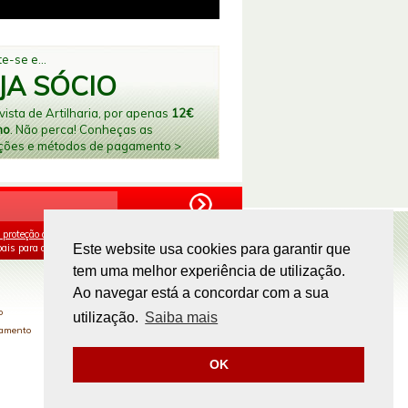
e-se e...
JA SÓCIO
ista de Artilharia, por apenas
12€
no
. Não perca! Conheças as
ções e métodos de pagamento >
 proteção de dados
e aceito o processamento e
ais para os fins mencionados.
Este website usa cookies para garantir que
tem uma melhor experiência de utilização.
PAGAMENTOS ONLINE
Ao navegar está a concordar com a sua
o
utilização.
Saiba mais
gamento
OK
Site by
omsite.com