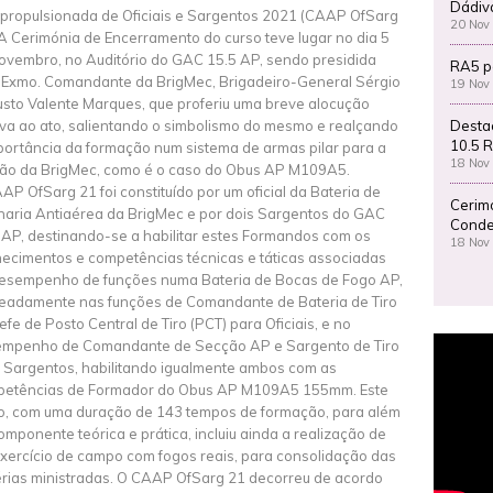
Dádiv
propulsionada de Oficiais e Sargentos 2021 (CAAP OfSarg
20 Nov
 A Cerimónia de Encerramento do curso teve lugar no dia 5
ovembro, no Auditório do GAC 15.5 AP, sendo presidida
RA5 p
 Exmo. Comandante da BrigMec, Brigadeiro-General Sérgio
19 Nov
sto Valente Marques, que proferiu uma breve alocução
Desta
iva ao ato, salientando o simbolismo do mesmo e realçando
10.5 R
portância da formação num sistema de armas pilar para a
18 Nov
ão da BrigMec, como é o caso do Obus AP M109A5.
AP OfSarg 21 foi constituído por um oficial da Bateria de
Cerim
lharia Antiaérea da BrigMec e por dois Sargentos do GAC
Conde
 AP, destinando-se a habilitar estes Formandos com os
18 Nov
ecimentos e competências técnicas e táticas associadas
esempenho de funções numa Bateria de Bocas de Fogo AP,
adamente nas funções de Comandante de Bateria de Tiro
efe de Posto Central de Tiro (PCT) para Oficiais, e no
mpenho de Comandante de Secção AP e Sargento de Tiro
 Sargentos, habilitando igualmente ambos com as
etências de Formador do Obus AP M109A5 155mm. Este
o, com uma duração de 143 tempos de formação, para além
omponente teórica e prática, incluiu ainda a realização de
xercício de campo com fogos reais, para consolidação das
rias ministradas. O CAAP OfSarg 21 decorreu de acordo