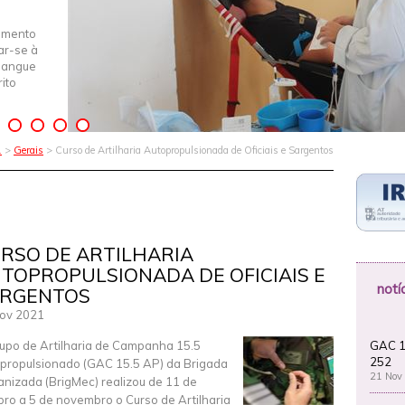
imento
iar-se à
Sangue
ito
1
>
Gerais
> Curso de Artilharia Autopropulsionada de Oficiais e Sargentos
RSO DE ARTILHARIA
TOPROPULSIONADA DE OFICIAIS E
notí
RGENTOS
ov 2021
GAC 1
upo de Artilharia de Campanha 15.5
252
propulsionado (GAC 15.5 AP) da Brigada
21 Nov
nizada (BrigMec) realizou de 11 de
bro a 5 de novembro o Curso de Artilharia