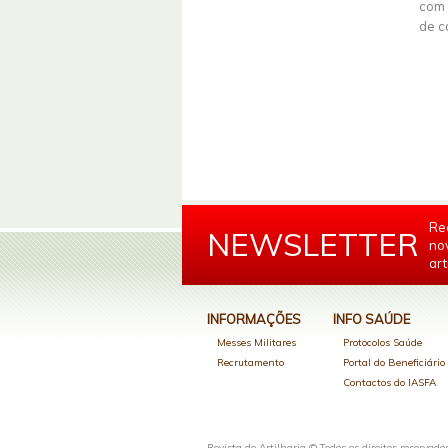
com 
de c
Re
NEWSLETTER
no
art
INFORMAÇÕES
INFO SAÚDE
Messes Militares
Protocolos Saúde
Recrutamento
Portal do Beneficiári
Contactos do IASFA
Revista de Artilharia © Todos os direitos reservado