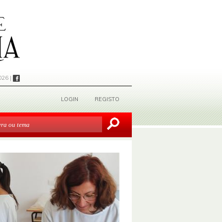
026 |
LOGIN
REGISTO