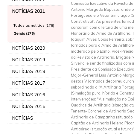
Comissão Executiva da Revista de 
António Morgado Baptista, onde o t
NOTÍCIAS 2021
Portuguesa e o Vetor Simulação (S
Construtiva)”. As presentes Jornad
Todas as notícias (178)
contaram com a leitura de uma m
Honorário da Arma de Artilharia,
Gerais (176)
Joaquim Alves Cóias Ferreira, sob
Jornadas para a Arma de Artilhari
NOTÍCIAS 2020
moderado pelo Exmo. Vice-Presid
da Revista de Artilharia, Brigade
NOTÍCIAS 2019
Silveira, e sendo finalizadas com 
Presidente da Comissão Executiva 
NOTÍCIAS 2018
Major-General Luís António Morgad
destas V Jornadas decorreu durant
NOTÍCIAS 2017
subordinado à “A Artilharia Portu
(Simulação pura, híbrida e Constru
NOTÍCIAS 2016
intervenções: "A simulação no Ex
Quadros de Artilharia (situação atu
NOTÍCIAS 2015
Tenente-Coronel de Artilharia Se
Artilharia de Campanha (situação a
NOTÍCIAS
Capitão de Artilharia Heleno Picar
Antiaérea (situação atual e futuro)