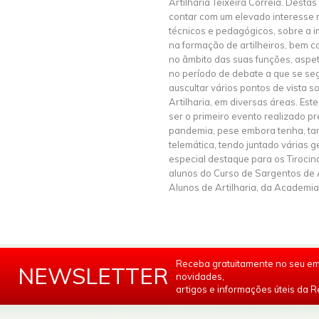
Artilharia Teixeira Correia. Desta
contar com um elevado interesse 
técnicos e pedagógicos, sobre a i
na formação de artilheiros, bem c
no âmbito das suas funções, aspe
no período de debate a que se segu
auscultar vários pontos de vista s
Artilharia, em diversas áreas. Est
ser o primeiro evento realizado p
pandemia, pese embora tenha, tam
telemática, tendo juntado várias g
especial destaque para os Tirocina
alunos do Curso de Sargentos de A
Alunos de Artilharia, da Academia 
Receba gratuitamente no seu em
NEWSLETTER
novidades,
artigos e informações úteis da Re