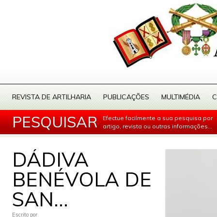
REVISTA DE ARTILHARIA
PUBLICAÇÕES
MULTIMÉDIA
C
PESQUISAR
Efectue facilmente a sua pesquisa por
artigo, revista ou outras informações...
DÁDIVA
BENÉVOLA DE
SAN...
Escrito por