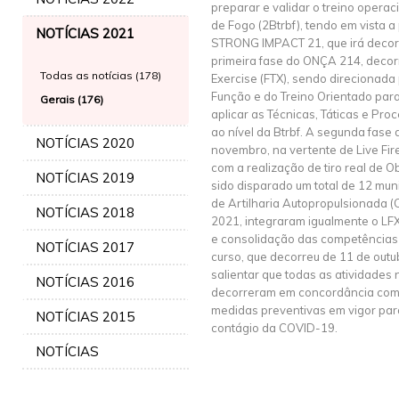
preparar e validar o treino operac
de Fogo (2Btrbf), tendo em vista a
NOTÍCIAS 2021
STRONG IMPACT 21, que irá decor
primeira fase do ONÇA 214, decor
Todas as notícias (178)
Exercise (FTX), sendo direcionada 
Função e do Treino Orientado para
Gerais (176)
aplicar as Técnicas, Táticas e Pro
ao nível da Btrbf. A segunda fase 
NOTÍCIAS 2020
novembro, na vertente de Live Fire
com a realização de tiro real d
NOTÍCIAS 2019
sido disparado um total de 12 mu
de Artilharia Autopropulsionada (
NOTÍCIAS 2018
2021, integraram igualmente o LF
e consolidação das competências 
NOTÍCIAS 2017
curso, que decorreu de 11 de out
salientar que todas as atividades 
NOTÍCIAS 2016
decorreram em concordância com 
medidas preventivas em vigor para
NOTÍCIAS 2015
contágio da COVID-19.
NOTÍCIAS