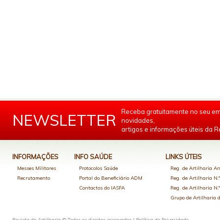
Receba gratuitamente no seu em
NEWSLETTER
novidades,
artigos e informações úteis da Re
INFORMAÇÕES
INFO SAÚDE
LINKS ÚTEIS
Messes Militares
Protocolos Saúde
Reg. de Artilharia An
Recrutamento
Portal do Beneficiário ADM
Reg. de Artilharia N.
Contactos do IASFA
Reg. de Artilharia N.
Grupo de Artilharia
Revista de Artilharia © Todos os direitos reservados |
Política de Privacidade