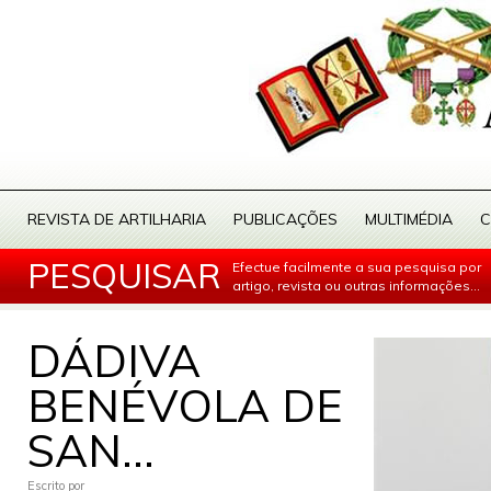
REVISTA DE ARTILHARIA
PUBLICAÇÕES
MULTIMÉDIA
C
PESQUISAR
Efectue facilmente a sua pesquisa por
artigo, revista ou outras informações...
DÁDIVA
BENÉVOLA DE
SAN...
Escrito por