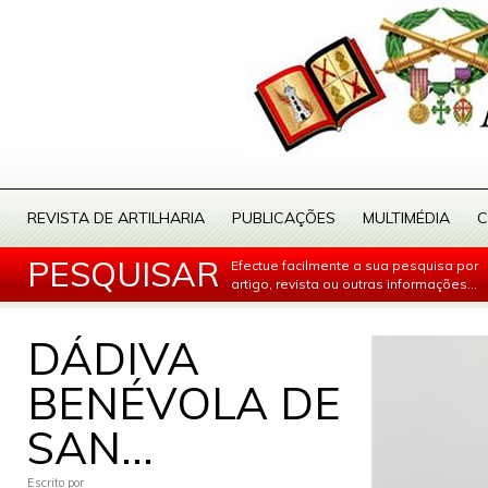
REVISTA DE ARTILHARIA
PUBLICAÇÕES
MULTIMÉDIA
C
PESQUISAR
Efectue facilmente a sua pesquisa por
artigo, revista ou outras informações...
DÁDIVA
BENÉVOLA DE
SAN...
Escrito por