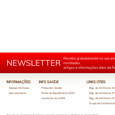
Receba gratuitamente no seu em
NEWSLETTER
novidades,
artigos e informações úteis da Re
INFORMAÇÕES
INFO SAÚDE
LINKS ÚTEIS
Messes Militares
Protocolos Saúde
Reg. de Artilharia An
Recrutamento
Portal do Beneficiário ADM
Reg. de Artilharia N.
Contactos do IASFA
Reg. de Artilharia N.
Grupo de Artilharia
Revista de Artilharia © Todos os direitos reservados |
Política de Privacidade