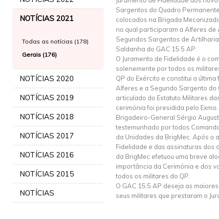
Juramento de Fidelidade dos novos
Sargentos do Quadro Permanente
NOTÍCIAS 2021
colocados na Brigada Mecanizada
no qual participaram a Alferes de 
Segundos Sargentos de Artilharia
Todas as notícias (178)
Saldanha do GAC 15.5 AP.
Gerais (176)
O Juramento de Fidelidade é o co
solenemente por todos os militar
NOTÍCIAS 2020
QP do Exército e constitui a últim
Alferes e a Segundo Sargento do 
NOTÍCIAS 2019
articulado do Estatuto Militares d
cerimónia foi presidida pelo Exm
NOTÍCIAS 2018
Brigadeiro-General Sérgio Augus
testemunhado por todos Comandan
NOTÍCIAS 2017
da Unidades da BrigMec. Após o a
Fidelidade e das assinaturas dos
NOTÍCIAS 2016
da BrigMec efetuou uma breve al
importância da Cerimónia e dos v
NOTÍCIAS 2015
todos os militares do QP.
O GAC 15.5 AP deseja as maiores 
NOTÍCIAS
seus militares que prestaram o Ju