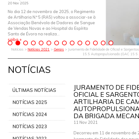
20 Nov 2025
No dia 12 de novembro de 2025, o Regimento
de Artilharia N.º 5 (RA5) voltou a associar-se à
Associação Benévola de Dadores de Sangue
de Vendas Novas e ao Hospital do Espírito
Santo de Évora na realiza...
saiba +
Notícias >
Notícias 2021
>
Gerais
> Juramento de Fidelidade de Oficial e Sargent
15.5 Autopropulsionado (GAC 15.5 
NOTÍCIAS
JURAMENTO DE FID
ÚLTIMAS NOTÍCIAS
OFICIAL E SARGEN
ARTILHARIA DE CA
NOTÍCIAS 2025
AUTOPROPULSIONAD
NOTÍCIAS 2024
DA BRIGADA MECAN
11 Nov 2021
NOTÍCIAS 2023
Decorreu em 11 de novembro de 
NOTÍCIAS 2022