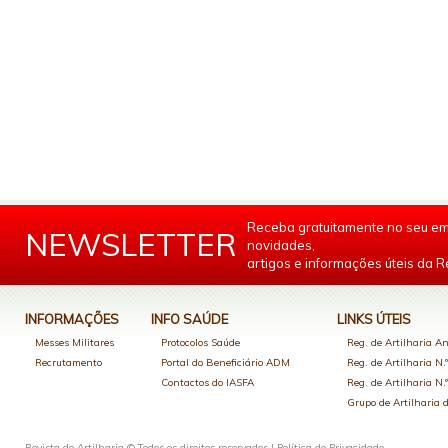
Receba gratuitamente no seu em
NEWSLETTER
novidades,
artigos e informações úteis da Re
INFORMAÇÕES
INFO SAÚDE
LINKS ÚTEIS
Messes Militares
Protocolos Saúde
Reg. de Artilharia An
Recrutamento
Portal do Beneficiário ADM
Reg. de Artilharia N.
Contactos do IASFA
Reg. de Artilharia N.
Grupo de Artilharia
Revista de Artilharia © Todos os direitos reservados |
Política de Privacidade