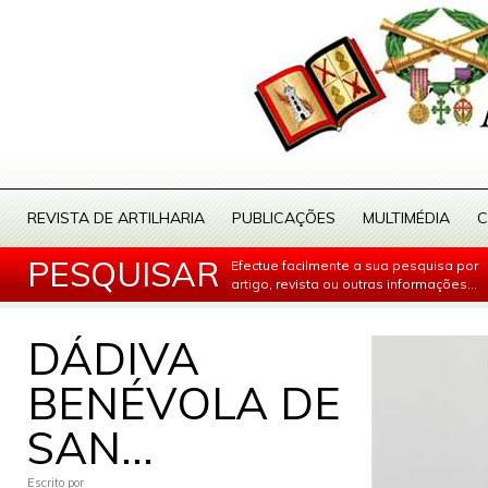
REVISTA DE ARTILHARIA
PUBLICAÇÕES
MULTIMÉDIA
C
PESQUISAR
Efectue facilmente a sua pesquisa por
artigo, revista ou outras informações...
DÁDIVA
BENÉVOLA DE
SAN...
Escrito por