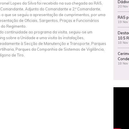
Dádiv
ronel Lopes da Silva foi recebido na sua chegada ao RA5,
20 Nov
 Comandante, Adjunto do Comandante e 2.º Comandante,
 o que se seguiu a apresentação de cumprimentos, por uma
RA5 p
esentação de Oficiais, Sargentos, Praças e Funcionários
19 Nov
s do Regimento.
o continuidade ao programa da visita, seguiu-se um
Desta
fing sobre a Unidade e uma visita às instalações,
10.5 R
18 Nov
adamente à Secção de Manutenção e Transporte, Parques
rtilharia, Parques da Companhia de Sistemas de Vigilância,
Cerim
lígono de Tiro.
Conde
18 Nov