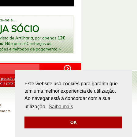
e-se e...
JA SÓCIO
ista de Artilharia, por apenas
12€
no
. Não perca! Conheças as
ções e métodos de pagamento >
 proteção de dados
e aceito o processamento e
ais para os fins mencionados.
Este website usa cookies para garantir que
tem uma melhor experiência de utilização.
PAGAMENTOS ONLINE
Ao navegar está a concordar com a sua
o
utilização.
Saiba mais
gamento
OK
Site by
omsite.com