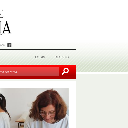
026 |
LOGIN
REGISTO