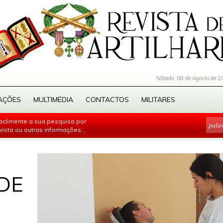
Sábado, 08 de Agosto de 2
AÇÕES
MULTIMÉDIA
CONTACTOS
MILITARES
facilmente a sua pesquisa por
evista ou outras informações...
DE