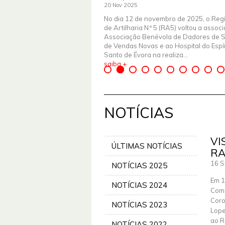
20 Nov 2025
No dia 12 de novembro de 2025, o Reg
de Artilharia N.º 5 (RA5) voltou a assoc
Associação Benévola de Dadores de 
de Vendas Novas e ao Hospital do Espír
Santo de Évora na realiza...
saiba +
NOTÍCIAS
VI
ÚLTIMAS NOTÍCIAS
RA
16 S
NOTÍCIAS 2025
Em 1
NOTÍCIAS 2024
Coma
Coro
NOTÍCIAS 2023
Lope
ao R
NOTÍCIAS 2022