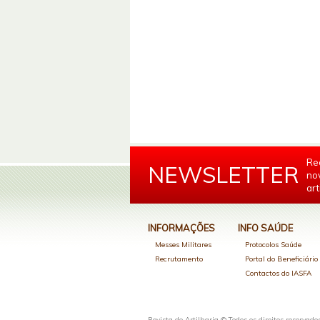
Re
NEWSLETTER
no
art
INFORMAÇÕES
INFO SAÚDE
Messes Militares
Protocolos Saúde
Recrutamento
Portal do Beneficiári
Contactos do IASFA
Revista de Artilharia © Todos os direitos reservado