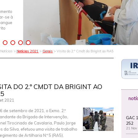
imento
iar-se à
Sangue
ito
Notícias >
Notícias 2021
>
Gerais
> Visita do 2.º Cmdt da BrigInt ao RA5
SITA DO 2.º CMDT DA BRIGINT AO
5
notí
et 2021
6 de setembro de 2021, o Exmo. 2.º
ndante da Brigada de Intervenção,
GAC 1
nel Tirocinado de Cavalaria, Paulo Jorge
252
21 Nov
s da Silva, efetuou uma visita de trabalho
egimento de Artilharia N.º 5 (RA5).