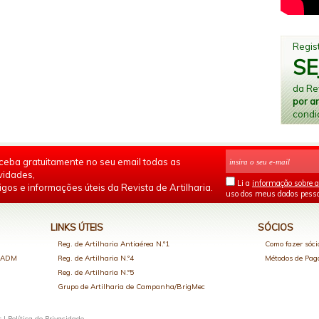
Regist
SE
da Rev
por a
condi
ceba gratuitamente no seu email todas as
vidades,
Li a
informação sobre a
igos e informações úteis da Revista de Artilharia.
uso dos meus dados pesso
LINKS ÚTEIS
SÓCIOS
Reg. de Artilharia Antiaérea N.º1
Como fazer sóci
o ADM
Reg. de Artilharia N.º4
Métodos de Pa
Reg. de Artilharia N.º5
Grupo de Artilharia de Campanha/BrigMec
s |
Política de Privacidade