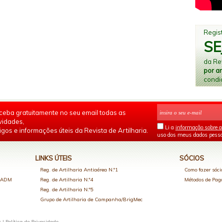
Regist
SE
da Rev
por a
condi
ceba gratuitamente no seu email todas as
vidades,
Li a
informação sobre a
igos e informações úteis da Revista de Artilharia.
uso dos meus dados pesso
LINKS ÚTEIS
SÓCIOS
Reg. de Artilharia Antiaérea N.º1
Como fazer sóci
o ADM
Reg. de Artilharia N.º4
Métodos de Pa
Reg. de Artilharia N.º5
Grupo de Artilharia de Campanha/BrigMec
s |
Política de Privacidade