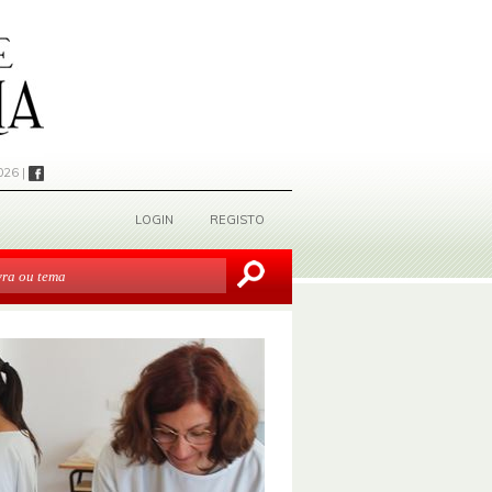
026 |
LOGIN
REGISTO