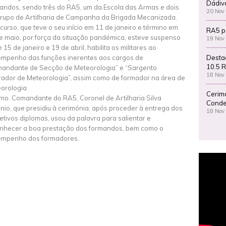
Dádiv
andos, sendo três do RA5, um da Escola das Armas e dois
20 Nov
rupo de Artilharia de Campanha da Brigada Mecanizada.
 curso, que teve o seu início em 11 de janeiro e término em
RA5 p
e maio, por força da situação pandémica, esteve suspenso
19 Nov
 15 de janeiro e 19 de abril, habilita os militares ao
Desta
mpenho das funções inerentes aos cargos de
10.5 R
andante de Secção de Meteorologia” e “Sargento
18 Nov
ador de Meteorologia”, assim como de formador na área de
orologia.
Cerim
mo. Comandante do RA5, Coronel de Artilharia Silva
Conde
nio, que presidiu à cerimónia, após proceder à entrega dos
18 Nov
etivos diplomas, usou da palavra para salientar e
nhecer a boa prestação dos formandos, bem como o
mpenho dos formadores.