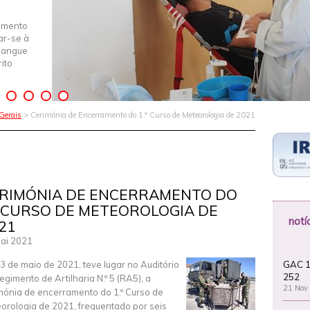
imento
iar-se à
Sangue
ito
Gerais
> Cerimónia de Encerramento do 1.º Curso de Meteorologia de 2021
RIMÓNIA DE ENCERRAMENTO DO
º CURSO DE METEOROLOGIA DE
notí
21
ai 2021
GAC 1
3 de maio de 2021, teve lugar no Auditório
252
egimento de Artilharia N.º 5 (RA5), a
21 Nov
mónia de encerramento do 1.º Curso de
orologia de 2021, frequentado por seis