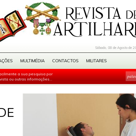
Sábado, 08 de Agosto de 2
AÇÕES
MULTIMÉDIA
CONTACTOS
MILITARES
facilmente a sua pesquisa por
evista ou outras informações...
DE