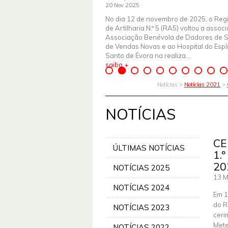
20 Nov 2025
No dia 12 de novembro de 2025, o Reg
de Artilharia N.º 5 (RA5) voltou a assoc
Associação Benévola de Dadores de 
de Vendas Novas e ao Hospital do Espír
Santo de Évora na realiza...
saiba +
Notícias >
Notícias 2021
>
NOTÍCIAS
CE
ÚLTIMAS NOTÍCIAS
1.
20
NOTÍCIAS 2025
13 M
NOTÍCIAS 2024
Em 1
do R
NOTÍCIAS 2023
ceri
Mete
NOTÍCIAS 2022