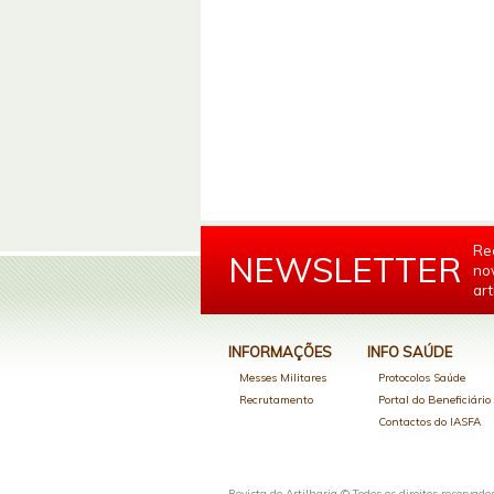
Re
NEWSLETTER
no
art
INFORMAÇÕES
INFO SAÚDE
Messes Militares
Protocolos Saúde
Recrutamento
Portal do Beneficiári
Contactos do IASFA
Revista de Artilharia © Todos os direitos reservado