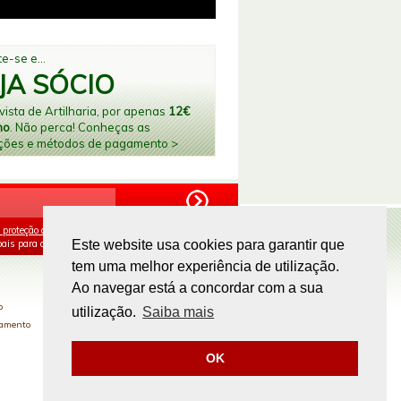
e-se e...
JA SÓCIO
ista de Artilharia, por apenas
12€
no
. Não perca! Conheças as
ções e métodos de pagamento >
 proteção de dados
e aceito o processamento e
ais para os fins mencionados.
Este website usa cookies para garantir que
tem uma melhor experiência de utilização.
PAGAMENTOS ONLINE
Ao navegar está a concordar com a sua
o
utilização.
Saiba mais
gamento
OK
Site by
omsite.com