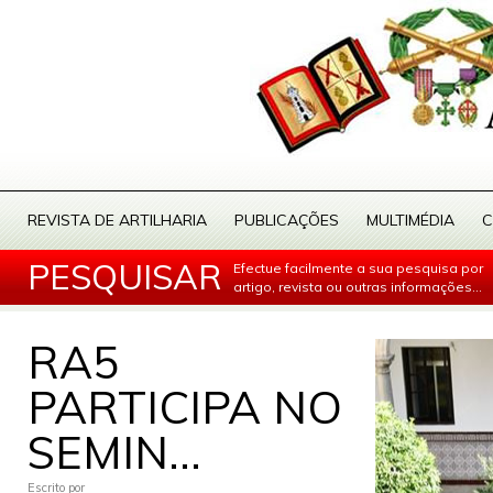
REVISTA DE ARTILHARIA
PUBLICAÇÕES
MULTIMÉDIA
C
PESQUISAR
Efectue facilmente a sua pesquisa por
artigo, revista ou outras informações...
RA5
PARTICIPA NO
SEMIN...
Escrito por