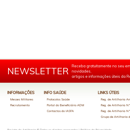
Receba gratuitamente no seu em
NEWSLETTER
novidades,
artigos e informações úteis da Re
INFORMAÇÕES
INFO SAÚDE
LINKS ÚTEIS
Messes Militares
Protocolos Saúde
Reg. de Artilharia An
Recrutamento
Portal do Beneficiário ADM
Reg. de Artilharia N.
Contactos do IASFA
Reg. de Artilharia N.
Grupo de Artilharia
Revista de Artilharia © Todos os direitos reservados |
Política de Privacidade