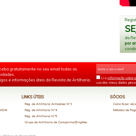
Regist
SE
da Rev
por a
condi
ceba gratuitamente no seu email todas as
vidades,
Li a
informação sobre a
igos e informações úteis da Revista de Artilharia.
uso dos meus dados pesso
LINKS ÚTEIS
SÓCIOS
Reg. de Artilharia Antiaérea N.º1
Como fazer sóci
o ADM
Reg. de Artilharia N.º4
Métodos de Pa
Reg. de Artilharia N.º5
Grupo de Artilharia de Campanha/BrigMec
s |
Política de Privacidade