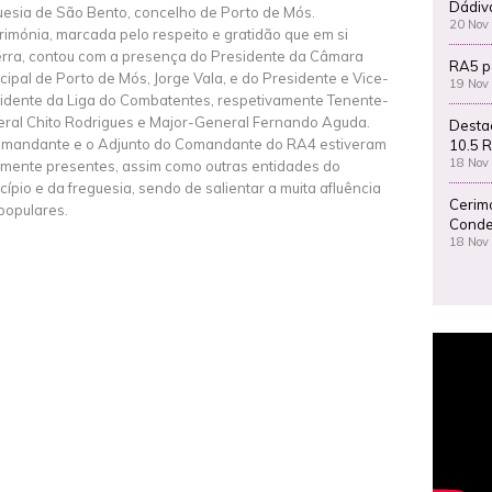
Dádiv
uesia de São Bento, concelho de Porto de Mós.
20 Nov
rimónia, marcada pelo respeito e gratidão que em si
rra, contou com a presença do Presidente da Câmara
RA5 p
cipal de Porto de Mós, Jorge Vala, e do Presidente e Vice-
19 Nov
idente da Liga do Combatentes, respetivamente Tenente-
ral Chito Rodrigues e Major-General Fernando Aguda.
Desta
mandante e o Adjunto do Comandante do RA4 estiveram
10.5 R
18 Nov
lmente presentes, assim como outras entidades do
cípio e da freguesia, sendo de salientar a muita afluência
Cerim
populares.
Conde
18 Nov