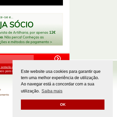
e-se e...
JA SÓCIO
ista de Artilharia, por apenas
12€
no
. Não perca! Conheças as
ções e métodos de pagamento >
 proteção de dados
e aceito o processamento e
ais para os fins mencionados.
Este website usa cookies para garantir que
tem uma melhor experiência de utilização.
PAGAMENTOS ONLINE
Ao navegar está a concordar com a sua
o
utilização.
Saiba mais
gamento
OK
Site by
omsite.com