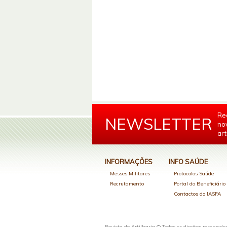
Re
NEWSLETTER
no
art
INFORMAÇÕES
INFO SAÚDE
Messes Militares
Protocolos Saúde
Recrutamento
Portal do Beneficiári
Contactos do IASFA
Revista de Artilharia © Todos os direitos reservado