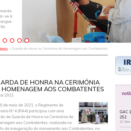
imento
iar-se à
Sangue
ito
erais
> Guarda de Honra na Cerimónia de Homenagem aos Combatentes
ARDA DE HONRA NA CERIMÓNIA
 HOMENAGEM AOS COMBATENTES
notí
ai 2021
0 de maio de 2021, o Regimento de
lharia N.º 4 (RA4) participou com uma
GAC 1
ão de Guarda de Honra na Cerimónia de
252
21 Nov
nagem aos Combatentes, realizada no
to da inauguração do monumento aos Combatentes, na