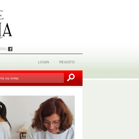
026 |
LOGIN
REGISTO