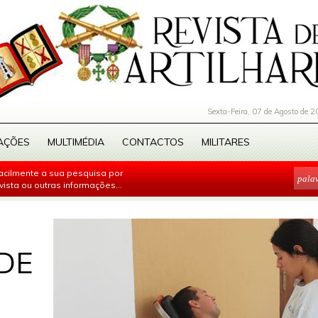
Sexta-Feira, 07 de Agosto de 2
AÇÕES
MULTIMÉDIA
CONTACTOS
MILITARES
facilmente a sua pesquisa por
evista ou outras informações...
DE