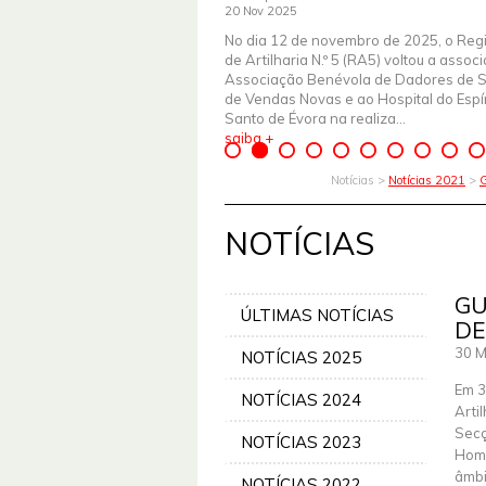
20 Nov 2025
No dia 12 de novembro de 2025, o Reg
de Artilharia N.º 5 (RA5) voltou a assoc
Associação Benévola de Dadores de 
de Vendas Novas e ao Hospital do Espír
Santo de Évora na realiza...
saiba +
Notícias >
Notícias 2021
>
G
NOTÍCIAS
GU
ÚLTIMAS NOTÍCIAS
DE
30 M
NOTÍCIAS 2025
Em 3
NOTÍCIAS 2024
Arti
Secç
NOTÍCIAS 2023
Home
âmbi
NOTÍCIAS 2022