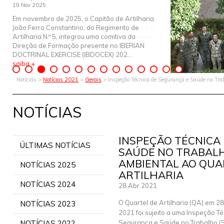
19 Nov 2025
Em novembro de 2025, o Capitão de Artilharia
João Ferro Constantino, do Regimento de
Artilharia N.º 5, integrou uma comitiva da
Direção de Formação presente no IBERIAN
DOCTRINAL EXERCISE (IBDOCEX) 202...
saiba +
Notícias >
Notícias 2021
>
Gerais
> Inspeção Técnica de Segurança e Saúde no Trab
NOTÍCIAS
INSPEÇÃO TÉCNICA
ÚLTIMAS NOTÍCIAS
SAÚDE NO TRABAL
AMBIENTAL AO QUA
NOTÍCIAS 2025
ARTILHARIA
NOTÍCIAS 2024
28 Abr 2021
O Quartel de Artilharia (QA) em 28
NOTÍCIAS 2023
2021 foi sujeito a uma Inspeção Téc
NOTÍCIAS 2022
Segurança e Saúde no Trabalho (