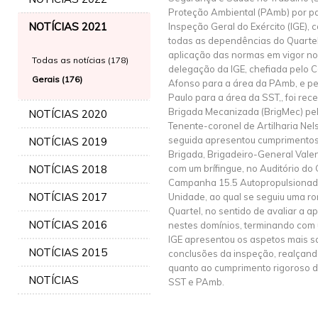
Proteção Ambiental (PAmb) por p
NOTÍCIAS 2021
Inspeção Geral do Exército (IGE), c
todas as dependências do Quartel
aplicação das normas em vigor n
Todas as notícias (178)
delegação da IGE, chefiada pelo Co
Gerais (176)
Afonso para a área da PAmb, e pel
Paulo para a área da SST,, foi re
Brigada Mecanizada (BrigMec) pe
NOTÍCIAS 2020
Tenente-coronel de Artilharia Ne
seguida apresentou cumprimento
NOTÍCIAS 2019
Brigada, Brigadeiro-General Valent
NOTÍCIAS 2018
com um brífingue, no Auditório do 
Campanha 15.5 Autopropulsionado
NOTÍCIAS 2017
Unidade, ao qual se seguiu uma r
Quartel, no sentido de avaliar a 
NOTÍCIAS 2016
nestes domínios, terminando com u
IGE apresentou os aspetos mais sa
NOTÍCIAS 2015
conclusões da inspeção, realçan
quanto ao cumprimento rigoroso d
NOTÍCIAS
SST e PAmb.