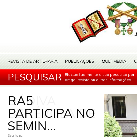
REVISTA DE ARTILHARIA
PUBLICAÇÕES
MULTIMÉDIA
C
PESQUISAR
Efectue facilmente a sua pesquisa por
artigo, revista ou outras informações...
RA5
PARTICIPA NO
SEMIN...
Escrito por