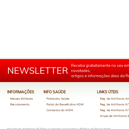
Receba gratuitamente no seu em
NEWSLETTER
novidades,
artigos e informações úteis da Re
INFORMAÇÕES
INFO SAÚDE
LINKS ÚTEIS
Messes Militares
Protocolos Saúde
Reg. de Artilharia An
Recrutamento
Portal do Beneficiário ADM
Reg. de Artilharia N.
Contactos do IASFA
Reg. de Artilharia N.
Grupo de Artilharia
Revista de Artilharia © Todos os direitos reservados |
Política de Privacidade