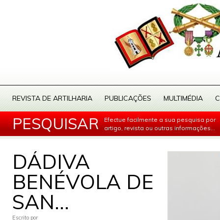
REVISTA DE ARTILHARIA
PUBLICAÇÕES
MULTIMÉDIA
C
PESQUISAR
Efectue facilmente a sua pesquisa por
artigo, revista ou outras informações...
DÁDIVA
BENÉVOLA DE
SAN...
Escrito por