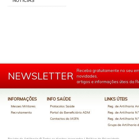
NOTÍCIAS
Receba gratuitamente no seu em
NEWSLETTER
novidades,
artigos e informações úteis da Re
INFORMAÇÕES
INFO SAÚDE
LINKS ÚTEIS
Messes Militares
Protocolos Saúde
Reg. de Artilharia An
Recrutamento
Portal do Beneficiário ADM
Reg. de Artilharia N.
Contactos do IASFA
Reg. de Artilharia N.
Grupo de Artilharia
Revista de Artilharia © Todos os direitos reservados |
Política de Privacidade