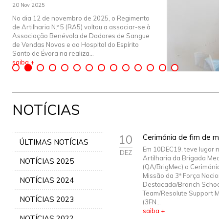
20 Nov 2025
No dia 12 de novembro de 2025, o Regimento
de Artilharia N.º 5 (RA5) voltou a associar-se à
Associação Benévola de Dadores de Sangue
de Vendas Novas e ao Hospital do Espírito
Santo de Évora na realiza...
saiba +
NOTÍCIAS
10
Cerimónia de fim de m
ÚLTIMAS NOTÍCIAS
Em 10DEC19, teve lugar n
DEZ
Artilharia da Brigada Me
NOTÍCIAS 2025
(QA/BrigMec) a Cerimóni
Missão da 3ª Força Nacio
NOTÍCIAS 2024
Destacada/Branch Schoo
Team/Resolute Support M
NOTÍCIAS 2023
(3FN...
saiba +
NOTÍCIAS 2022