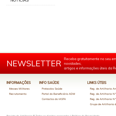
NOTÍCIAS
Receba gratuitamente no seu em
NEWSLETTER
novidades,
artigos e informações úteis da Re
INFORMAÇÕES
INFO SAÚDE
LINKS ÚTEIS
Messes Militares
Protocolos Saúde
Reg. de Artilharia An
Recrutamento
Portal do Beneficiário ADM
Reg. de Artilharia N.
Contactos do IASFA
Reg. de Artilharia N.
Grupo de Artilharia
Revista de Artilharia © Todos os direitos reservados |
Política de Privacidade