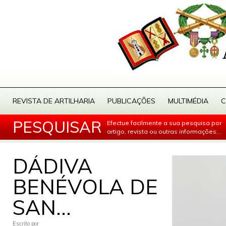
REVISTA DE ARTILHARIA
PUBLICAÇÕES
MULTIMÉDIA
C
PESQUISAR
Efectue facilmente a sua pesquisa por
artigo, revista ou outras informações...
DÁDIVA
BENÉVOLA DE
SAN...
Escrito por