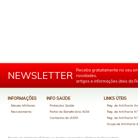
Receba gratuitamente no seu em
NEWSLETTER
novidades,
artigos e informações úteis da Re
INFORMAÇÕES
INFO SAÚDE
LINKS ÚTEIS
Messes Militares
Protocolos Saúde
Reg. de Artilharia An
Recrutamento
Portal do Beneficiário ADM
Reg. de Artilharia N.
Contactos do IASFA
Reg. de Artilharia N.
Grupo de Artilharia
Revista de Artilharia © Todos os direitos reservados |
Política de Privacidade