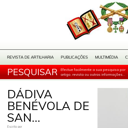
REVISTA DE ARTILHARIA
PUBLICAÇÕES
MULTIMÉDIA
C
PESQUISAR
Efectue facilmente a sua pesquisa por
artigo, revista ou outras informações...
DÁDIVA
BENÉVOLA DE
SAN...
Escrito por