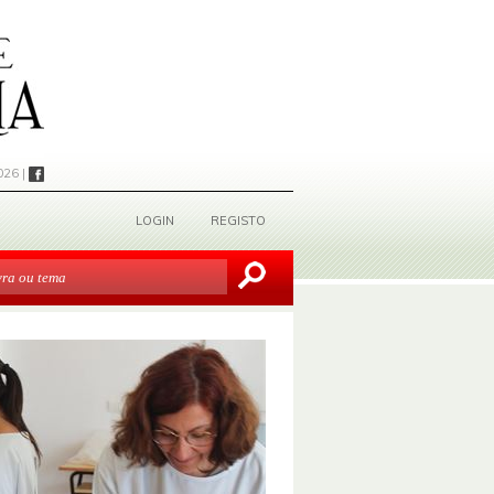
026 |
LOGIN
REGISTO