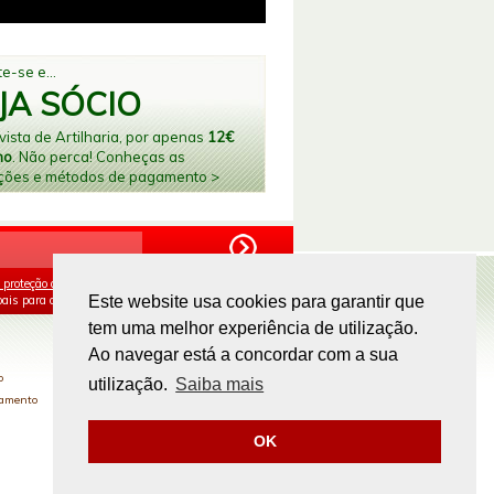
e-se e...
JA SÓCIO
ista de Artilharia, por apenas
12€
no
. Não perca! Conheças as
ções e métodos de pagamento >
 proteção de dados
e aceito o processamento e
ais para os fins mencionados.
Este website usa cookies para garantir que
tem uma melhor experiência de utilização.
PAGAMENTOS ONLINE
Ao navegar está a concordar com a sua
o
utilização.
Saiba mais
gamento
OK
Site by
omsite.com