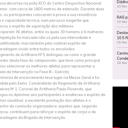
Dádiv
ova decorreu na pista XCO do Centro Desportivo Nacional
20 Nov
amor, com cerca de 1800 metros de extensão. Durante duas
s, os participantes colocaram à prova a sua resistência
RA5 p
ca e capacidade técnica, num percurso exigente que
19 Nov
acou o espírito de superação dos militares.
iciparam 36 atletas, entre os quais 30 homens e 6 mulheres.
Desta
mpetição foi marcada não só pela sua intensidade e
10.5 R
18 Nov
etitividade, mas também pelo notável espírito de
radagem vivido entre todos os envolvidos.
Cerim
gimento de Artilharia Nº 5 distinguiu-se como o grande
Conde
edor desta fase do campeonato, que teve como principal
18 Nov
tivo selecionar os melhores atletas para representar a
ada de Intervenção na Fase III – Exército.
rimónia de encerramento teve lugar na Messe Geral e foi
idida pelo Exmo. Comandante do Regimento de Artilharia
aérea Nº 1, Coronel de Artilharia Paulo Rosendo, que
egou os diplomas aos participantes e enalteceu o espírito de
ívio saudável, a excelente prestação dos atletas e o
nho da comissão organizadora, aspetos que, segundo
acou, contribuem para reforçar o espírito de corpo e de
radagem da Brigada de Intervenção.