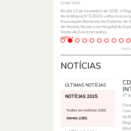
20 Nov 2025
No dia 12 de novembro de 2025, o Reg
de Artilharia N.º 5 (RA5) voltou a assoc
Associação Benévola de Dadores de 
de Vendas Novas e ao Hospital do Espír
Santo de Évora na realiza...
saiba +
Notíci
NOTÍCIAS
CD
ÚLTIMAS NOTÍCIAS
IN
07 J
NOTÍCIAS 2025
Dura
Todas as notícias (183)
Comp
da B
Gerais (182)
Regi
(RAA