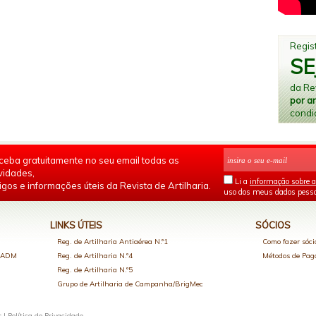
Regist
SE
da Rev
por a
condi
ceba gratuitamente no seu email todas as
vidades,
Li a
informação sobre a
igos e informações úteis da Revista de Artilharia.
uso dos meus dados pesso
LINKS ÚTEIS
SÓCIOS
Reg. de Artilharia Antiaérea N.º1
Como fazer sóci
o ADM
Reg. de Artilharia N.º4
Métodos de Pa
Reg. de Artilharia N.º5
Grupo de Artilharia de Campanha/BrigMec
s |
Política de Privacidade