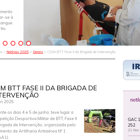
imento
iar-se à
Sangue
ito
as >
Notícias 2025
>
Gerais
> CDM BTT Fase II da Brigada de Intervenção
M BTT FASE II DA BRIGADA DE
TERVENÇÃO
notí
un 2025
nte os dias 4 e 5 de junho, teve lugar a
etição Desportiva Militar de BTT, Fase II
GAC 1
rigada de Intervenção, organizada pelo
252
21 Nov
mento de Artilharia Antiaérea Nº 1
A1).