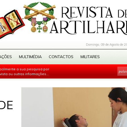
Domingo, 09 de Agosto de 2
AÇÕES
MULTIMÉDIA
CONTACTOS
MILITARES
facilmente a sua pesquisa por
evista ou outras informações...
DE