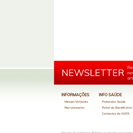
Re
NEWSLETTER
no
art
INFORMAÇÕES
INFO SAÚDE
Messes Militares
Protocolos Saúde
Recrutamento
Portal do Beneficiári
Contactos do IASFA
Revista de Artilharia © Todos os direitos reservado