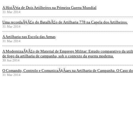
A HistÃ³ria de Dois Artilheiros na Primeira Guerra Mundial
31 Mar 2014
Uma recordaÃ§Ã£o do BatalhÃ£o de Artilharia 778 na Capela dos Artilheiros.
31 Mar 2014
A Artilharia nas Escola das Armas
31 Mar 2014
A ModernizaÃ§Ã£o de Material de Emprego Militar: Estudo comparativo da utili
de fogo da artilharia de campanha, sob o contexto da guerra moderna.
30 Jun 2014
O Comando, Controlo e ComunicaÃ§Ãµes na Artilharia de Campanha. O Caso d
31 Mar 2014