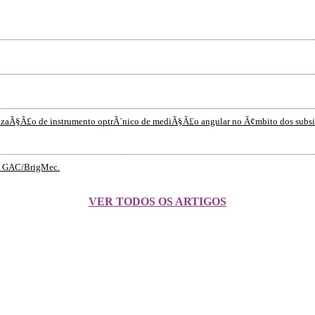
zaÃ§Ã£o de instrumento optrÃ´nico de mediÃ§Ã£o angular no Ã¢mbito dos subsist
o GAC/BrigMec.
VER TODOS OS ARTIGOS