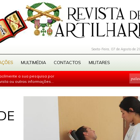
Sexta-Feira, 07 de Agosto de 2
AÇÕES
MULTIMÉDIA
CONTACTOS
MILITARES
facilmente a sua pesquisa por
evista ou outras informações...
DE