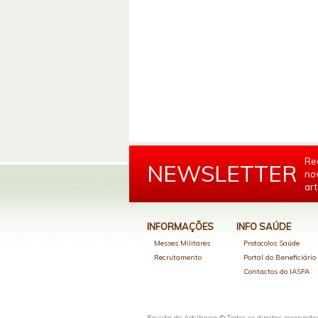
Re
NEWSLETTER
no
art
INFORMAÇÕES
INFO SAÚDE
Messes Militares
Protocolos Saúde
Recrutamento
Portal do Beneficiári
Contactos do IASFA
Revista de Artilharia © Todos os direitos reservado