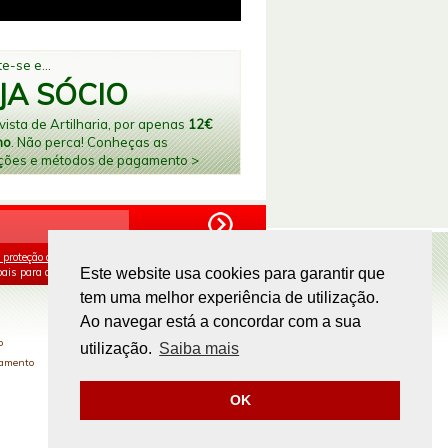
e-se e...
JA SÓCIO
ista de Artilharia, por apenas
12€
no
. Não perca! Conheças as
ções e métodos de pagamento >
 proteção de dados
e aceito o processamento e
ais para os fins mencionados.
Este website usa cookies para garantir que
tem uma melhor experiência de utilização.
PAGAMENTOS ONLINE
Ao navegar está a concordar com a sua
o
utilização.
Saiba mais
gamento
OK
Site by
omsite.com