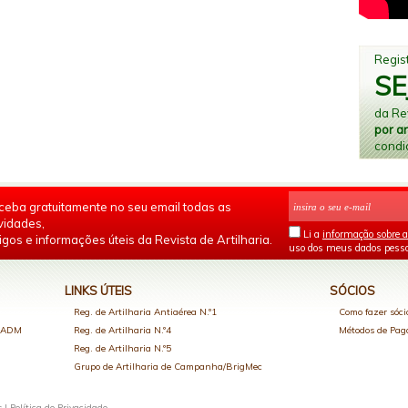
Regist
SE
da Rev
por a
condi
ceba gratuitamente no seu email todas as
vidades,
Li a
informação sobre a
igos e informações úteis da Revista de Artilharia.
uso dos meus dados pesso
LINKS ÚTEIS
SÓCIOS
Reg. de Artilharia Antiaérea N.º1
Como fazer sóci
o ADM
Reg. de Artilharia N.º4
Métodos de Pa
Reg. de Artilharia N.º5
Grupo de Artilharia de Campanha/BrigMec
s |
Política de Privacidade