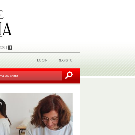
026 |
LOGIN
REGISTO