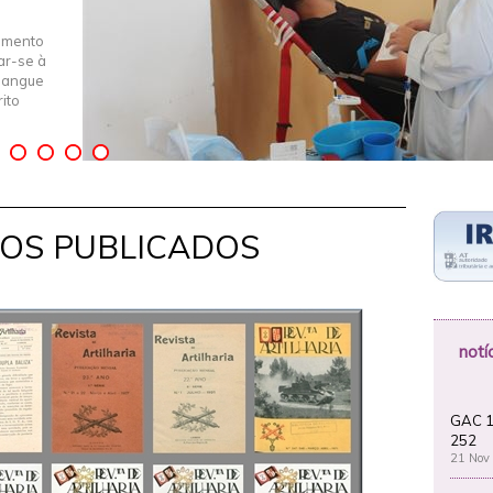
imento
iar-se à
Sangue
ito
GOS PUBLICADOS
notí
GAC 1
252
21 Nov