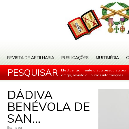
REVISTA DE ARTILHARIA
PUBLICAÇÕES
MULTIMÉDIA
C
PESQUISAR
Efectue facilmente a sua pesquisa por
artigo, revista ou outras informações...
DÁDIVA
BENÉVOLA DE
SAN...
Escrito por