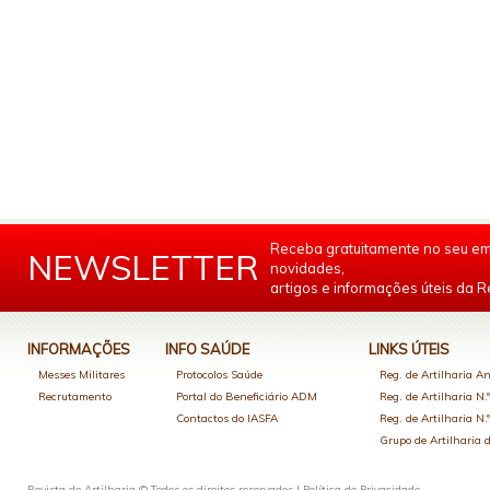
Receba gratuitamente no seu em
NEWSLETTER
novidades,
artigos e informações úteis da Re
INFORMAÇÕES
INFO SAÚDE
LINKS ÚTEIS
Messes Militares
Protocolos Saúde
Reg. de Artilharia An
Recrutamento
Portal do Beneficiário ADM
Reg. de Artilharia N.
Contactos do IASFA
Reg. de Artilharia N.
Grupo de Artilharia
Revista de Artilharia © Todos os direitos reservados |
Política de Privacidade