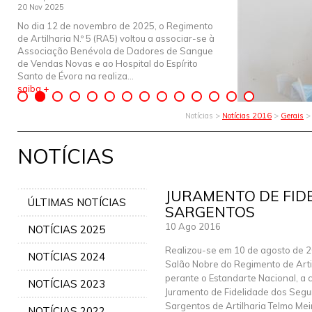
20 Nov 2025
No dia 12 de novembro de 2025, o Regimento
de Artilharia N.º 5 (RA5) voltou a associar-se à
Associação Benévola de Dadores de Sangue
de Vendas Novas e ao Hospital do Espírito
Santo de Évora na realiza...
saiba +
Notícias >
Notícias 2016
>
Gerais
> 
NOTÍCIAS
JURAMENTO DE FID
ÚLTIMAS NOTÍCIAS
SARGENTOS
10 Ago 2016
NOTÍCIAS 2025
Realizou-se em 10 de agosto de 2
NOTÍCIAS 2024
Salão Nobre do Regimento de Artil
perante o Estandarte Nacional, a 
NOTÍCIAS 2023
Juramento de Fidelidade dos Seg
Sargentos de Artilharia Telmo Mei
NOTÍCIAS 2022