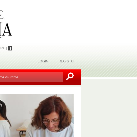
026 |
LOGIN
REGISTO