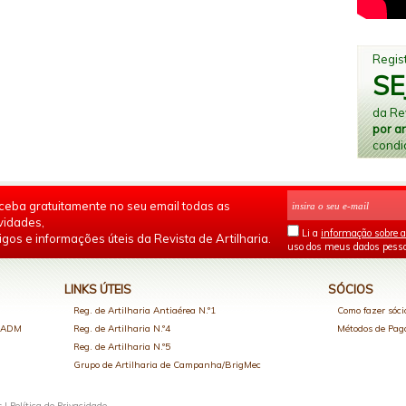
Regist
SE
da Rev
por a
condi
ceba gratuitamente no seu email todas as
vidades,
Li a
informação sobre a
igos e informações úteis da Revista de Artilharia.
uso dos meus dados pesso
LINKS ÚTEIS
SÓCIOS
Reg. de Artilharia Antiaérea N.º1
Como fazer sóci
o ADM
Reg. de Artilharia N.º4
Métodos de Pa
Reg. de Artilharia N.º5
Grupo de Artilharia de Campanha/BrigMec
s |
Política de Privacidade