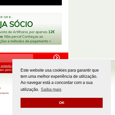
e-se e...
JA SÓCIO
ista de Artilharia, por apenas
12€
no
. Não perca! Conheças as
ções e métodos de pagamento >
 proteção de dados
e aceito o processamento e
ais para os fins mencionados.
Este website usa cookies para garantir que
tem uma melhor experiência de utilização.
PAGAMENTOS ONLINE
Ao navegar está a concordar com a sua
o
utilização.
Saiba mais
gamento
OK
Site by
omsite.com