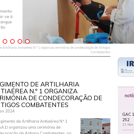
imento
iar-se à
Sangue
ito
 Artilharia Antiaérea N.º 1 organiza cerimónia de condecoração de Antigos
Combatentes
GIMENTO DE ARTILHARIA
TIAÉREA N.º 1 ORGANIZA
notí
RIMÓNIA DE CONDECORAÇÃO DE
TIGOS COMBATENTES
ov 2024
GAC 1
252
gimento de Artilharia Antiaérea N.º 1
21 Nov
A1) organizou uma cerimónia de
ecoração de Antigos Combatentes, no