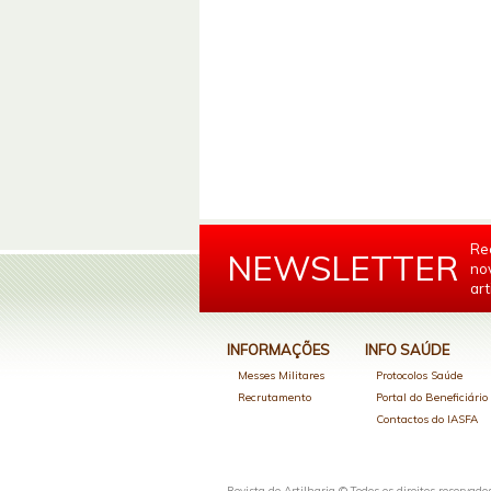
Re
NEWSLETTER
no
art
INFORMAÇÕES
INFO SAÚDE
Messes Militares
Protocolos Saúde
Recrutamento
Portal do Beneficiári
Contactos do IASFA
Revista de Artilharia © Todos os direitos reservado