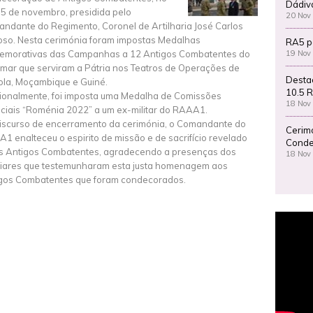
Dádiv
15 de novembro, presidida pelo
20 Nov
ndante do Regimento, Coronel de Artilharia José Carlos
so. Nesta cerimónia foram impostas Medalhas
RA5 p
19 Nov
morativas das Campanhas a 12 Antigos Combatentes do
amar que serviram a Pátria nos Teatros de Operações de
Desta
la, Moçambique e Guiné.
10.5 R
ionalmente, foi imposta uma Medalha de Comissões
18 Nov
ciais “Roménia 2022” a um ex-militar do RAAA1.
iscurso de encerramento da cerimónia, o Comandante do
Cerim
1 enalteceu o espirito de missão e de sacrifício revelado
Conde
s Antigos Combatentes, agradecendo a presenças dos
18 Nov
liares que testemunharam esta justa homenagem aos
gos Combatentes que foram condecorados.