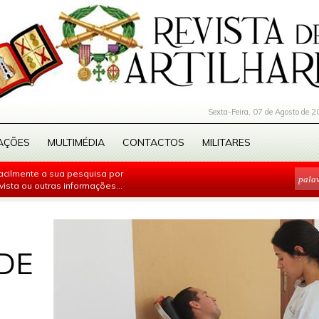
Sexta-Feira, 07 de Agosto de 2
AÇÕES
MULTIMÉDIA
CONTACTOS
MILITARES
facilmente a sua pesquisa por
evista ou outras informações...
DE