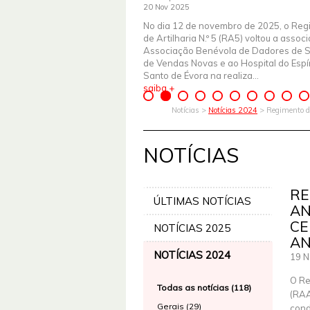
20 Nov 2025
No dia 12 de novembro de 2025, o Reg
de Artilharia N.º 5 (RA5) voltou a assoc
Associação Benévola de Dadores de 
de Vendas Novas e ao Hospital do Espír
Santo de Évora na realiza...
saiba +
Notícias >
Notícias 2024
> Regimento de
NOTÍCIAS
RE
ÚLTIMAS NOTÍCIAS
AN
CE
NOTÍCIAS 2025
AN
NOTÍCIAS 2024
19 N
O Re
Todas as notícias (118)
(RAA
Gerais (29)
cond