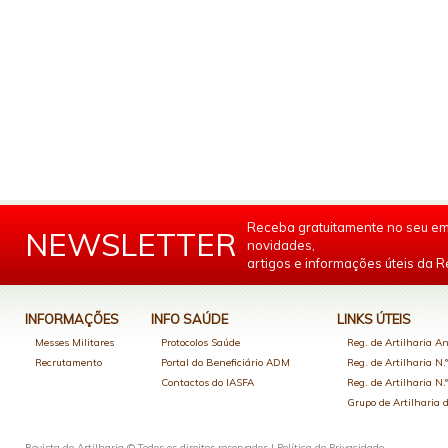
Receba gratuitamente no seu em
NEWSLETTER
novidades,
artigos e informações úteis da Re
INFORMAÇÕES
INFO SAÚDE
LINKS ÚTEIS
Messes Militares
Protocolos Saúde
Reg. de Artilharia An
Recrutamento
Portal do Beneficiário ADM
Reg. de Artilharia N.
Contactos do IASFA
Reg. de Artilharia N.
Grupo de Artilharia
Revista de Artilharia © Todos os direitos reservados |
Política de Privacidade