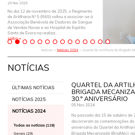
20 Nov 2025
No dia 12 de novembro de 2025, o Regimento
de Artilharia N.º 5 (RA5) voltou a associar-se à
Associação Benévola de Dadores de Sangue
de Vendas Novas e ao Hospital do Espírito
Santo de Évora na realiza...
saiba +
Notícias >
Notícias 2024
> Quartel da Artilharia da Brigada 
NOTÍCIAS
QUARTEL DA ARTIL
ÚLTIMAS NOTÍCIAS
BRIGADA MECANIZ
30.º ANIVERSÁRIO
NOTÍCIAS 2025
05 Nov 2024
NOTÍCIAS 2024
No passado dia 15 de outubro de 
decorreram as comemorações do 
Todas as notícias (118)
aniversário do Quartel da Artilhar
Brigada Mecanizada (BrigMec), no
Gerais (29)