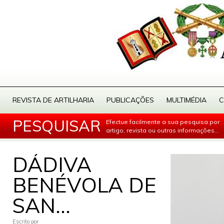
REVISTA DE ARTILHARIA
PUBLICAÇÕES
MULTIMÉDIA
C
PESQUISAR
Efectue facilmente a sua pesquisa por
artigo, revista ou outras informações...
DÁDIVA
BENÉVOLA DE
SAN...
Escrito por