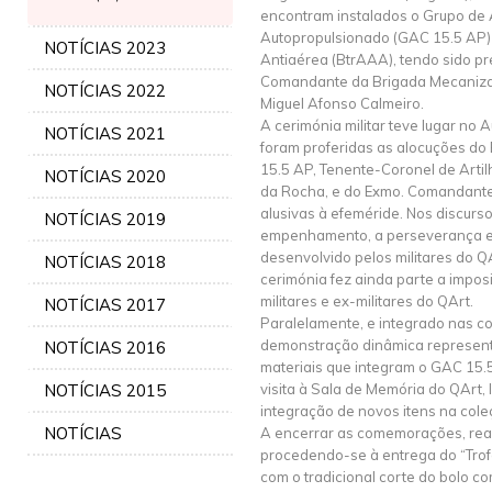
encontram instalados o Grupo de 
Autopropulsionado (GAC 15.5 AP) e
NOTÍCIAS 2023
Antiaérea (BtrAAA), tendo sido pr
Comandante da Brigada Mecanizad
NOTÍCIAS 2022
Miguel Afonso Calmeiro.
A cerimónia militar teve lugar no 
NOTÍCIAS 2021
foram proferidas as alocuções d
15.5 AP, Tenente-Coronel de Artil
NOTÍCIAS 2020
da Rocha, e do Exmo. Comandante
alusivas à efeméride. Nos discurs
NOTÍCIAS 2019
empenhamento, a perseverança e 
desenvolvido pelos militares do Q
NOTÍCIAS 2018
cerimónia fez ainda parte a impo
militares e ex-militares do QArt.
NOTÍCIAS 2017
Paralelamente, e integrado nas 
demonstração dinâmica represent
NOTÍCIAS 2016
materiais que integram o GAC 15.
NOTÍCIAS 2015
visita à Sala de Memória do QArt, 
integração de novos itens na coleç
NOTÍCIAS
A encerrar as comemorações, real
procedendo-se à entrega do “Trofé
com o tradicional corte do bolo c