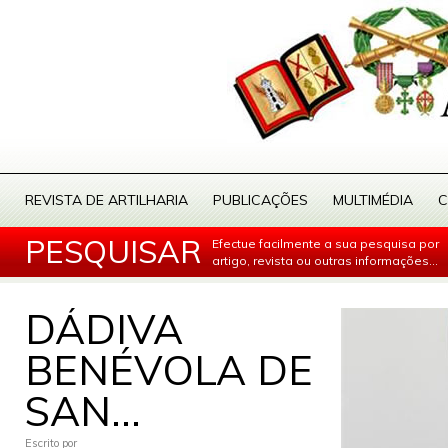
REVISTA DE ARTILHARIA
PUBLICAÇÕES
MULTIMÉDIA
C
PESQUISAR
Efectue facilmente a sua pesquisa por
artigo, revista ou outras informações...
DÁDIVA
BENÉVOLA DE
SAN...
Escrito por