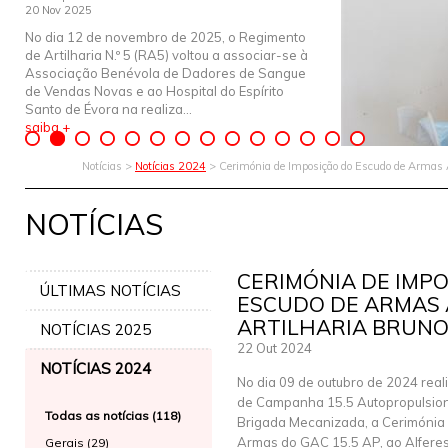
20 Nov 2025
No dia 12 de novembro de 2025, o Regimento
de Artilharia N.º 5 (RA5) voltou a associar-se à
Associação Benévola de Dadores de Sangue
de Vendas Novas e ao Hospital do Espírito
Santo de Évora na realiza...
saiba +
Notícias >
Notícias 2024
> Cerimónia de Imposição do Escudo de Armas A
NOTÍCIAS
CERIMÓNIA DE IMP
ÚLTIMAS NOTÍCIAS
ESCUDO DE ARMAS 
ARTILHARIA BRUN
NOTÍCIAS 2025
22 Out 2024
NOTÍCIAS 2024
No dia 09 de outubro de 2024 reali
de Campanha 15.5 Autopropulsio
Todas as notícias (118)
Brigada Mecanizada, a Cerimónia
Armas do GAC 15.5 AP, ao Alferes 
Gerais (29)