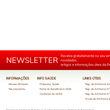
Receba gratuitamente no seu em
NEWSLETTER
novidades,
artigos e informações úteis da Re
INFORMAÇÕES
INFO SAÚDE
LINKS ÚTEIS
Messes Militares
Protocolos Saúde
Reg. de Artilharia An
Recrutamento
Portal do Beneficiário ADM
Reg. de Artilharia N.
Contactos do IASFA
Reg. de Artilharia N.
Grupo de Artilharia
Revista de Artilharia © Todos os direitos reservados |
Política de Privacidade