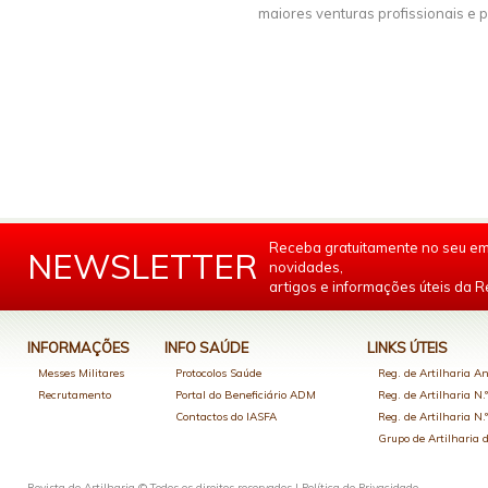
maiores venturas profissionais e p
Receba gratuitamente no seu em
NEWSLETTER
novidades,
artigos e informações úteis da Re
INFORMAÇÕES
INFO SAÚDE
LINKS ÚTEIS
Messes Militares
Protocolos Saúde
Reg. de Artilharia An
Recrutamento
Portal do Beneficiário ADM
Reg. de Artilharia N.
Contactos do IASFA
Reg. de Artilharia N.
Grupo de Artilharia
Revista de Artilharia © Todos os direitos reservados |
Política de Privacidade