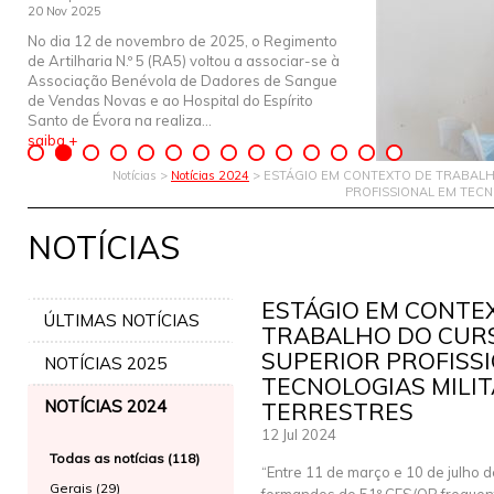
20 Nov 2025
No dia 12 de novembro de 2025, o Regimento
de Artilharia N.º 5 (RA5) voltou a associar-se à
Associação Benévola de Dadores de Sangue
de Vendas Novas e ao Hospital do Espírito
Santo de Évora na realiza...
saiba +
Notícias >
Notícias 2024
> ESTÁGIO EM CONTEXTO DE TRABALH
PROFISSIONAL EM TECN
NOTÍCIAS
ESTÁGIO EM CONTE
ÚLTIMAS NOTÍCIAS
TRABALHO DO CUR
SUPERIOR PROFISS
NOTÍCIAS 2025
TECNOLOGIAS MILI
NOTÍCIAS 2024
TERRESTRES
12 Jul 2024
Todas as notícias (118)
“Entre 11 de março e 10 de julho d
Gerais (29)