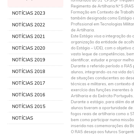
formandos do 51º CFS/QP frequen
Regimento de Artilharia N.º 5 (RA5)
Formação em Contexto de Trabalho
NOTÍCIAS 2023
também designada como Estágio d
Profissional em Tecnologias Milit
NOTÍCIAS 2022
de Artilharia.
NOTÍCIAS 2021
Este Estágio visa a integração do 
organização da entidade de acolh
NOTÍCIAS 2020
do Estágio – UDE), com o objetivo 
vasto leque de competências, bem
NOTÍCIAS 2019
identificar, estudar e propor melho
Durante o referido período o RA5
NOTÍCIAS 2018
alunos, integrando-os na vida da
de situações conducentes ao des
NOTÍCIAS 2017
técnicas e militares, em contexto 
exercício das funções inerentes à
NOTÍCIAS 2016
Artilharia e do Exército Português.
Durante o estágio, para além da a
NOTÍCIAS 2015
alunos tiveram a oportunidade de 
fogos reais de artilharia como o
NOTÍCIAS
bem como participar numa missão 
inserida nas comemorações da Ba
O RA5 deseja aos futuros Sargento