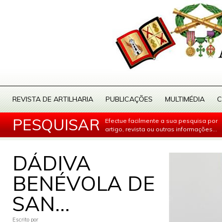
REVISTA DE ARTILHARIA
PUBLICAÇÕES
MULTIMÉDIA
C
PESQUISAR
Efectue facilmente a sua pesquisa por
artigo, revista ou outras informações...
DÁDIVA
BENÉVOLA DE
SAN...
Escrito por