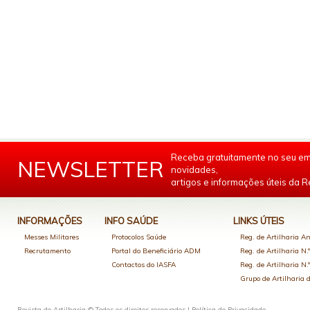
Receba gratuitamente no seu em
NEWSLETTER
novidades,
artigos e informações úteis da Re
INFORMAÇÕES
INFO SAÚDE
LINKS ÚTEIS
Messes Militares
Protocolos Saúde
Reg. de Artilharia An
Recrutamento
Portal do Beneficiário ADM
Reg. de Artilharia N.
Contactos do IASFA
Reg. de Artilharia N.
Grupo de Artilharia
Revista de Artilharia © Todos os direitos reservados |
Política de Privacidade