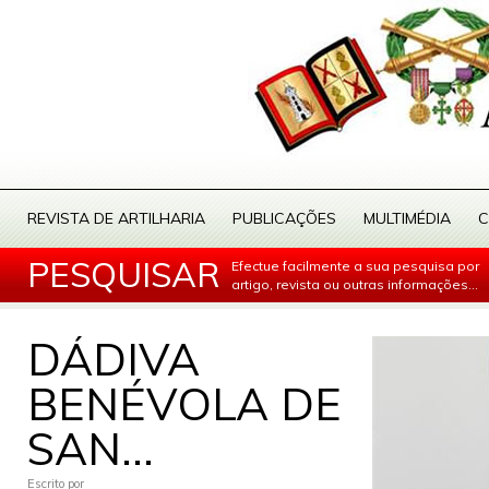
REVISTA DE ARTILHARIA
PUBLICAÇÕES
MULTIMÉDIA
C
PESQUISAR
Efectue facilmente a sua pesquisa por
artigo, revista ou outras informações...
DÁDIVA
BENÉVOLA DE
SAN...
Escrito por