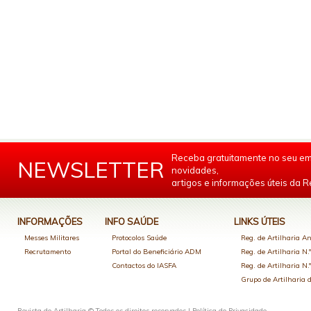
Receba gratuitamente no seu em
NEWSLETTER
novidades,
artigos e informações úteis da Re
INFORMAÇÕES
INFO SAÚDE
LINKS ÚTEIS
Messes Militares
Protocolos Saúde
Reg. de Artilharia An
Recrutamento
Portal do Beneficiário ADM
Reg. de Artilharia N.
Contactos do IASFA
Reg. de Artilharia N.
Grupo de Artilharia
Revista de Artilharia © Todos os direitos reservados |
Política de Privacidade