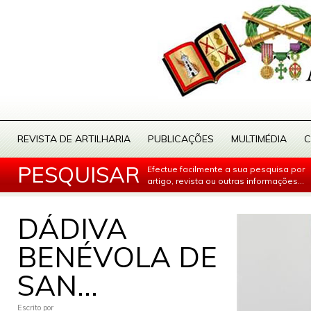
REVISTA DE ARTILHARIA
PUBLICAÇÕES
MULTIMÉDIA
C
PESQUISAR
Efectue facilmente a sua pesquisa por
artigo, revista ou outras informações...
DÁDIVA
BENÉVOLA DE
SAN...
Escrito por