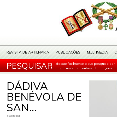
REVISTA DE ARTILHARIA
PUBLICAÇÕES
MULTIMÉDIA
C
PESQUISAR
Efectue facilmente a sua pesquisa por
artigo, revista ou outras informações...
DÁDIVA
BENÉVOLA DE
SAN...
Escrito por