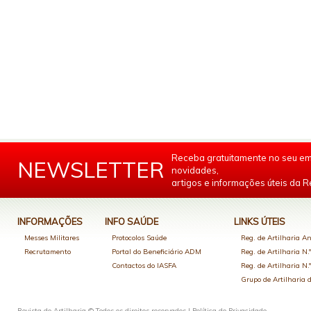
Receba gratuitamente no seu em
NEWSLETTER
novidades,
artigos e informações úteis da Re
INFORMAÇÕES
INFO SAÚDE
LINKS ÚTEIS
Messes Militares
Protocolos Saúde
Reg. de Artilharia An
Recrutamento
Portal do Beneficiário ADM
Reg. de Artilharia N.
Contactos do IASFA
Reg. de Artilharia N.
Grupo de Artilharia
Revista de Artilharia © Todos os direitos reservados |
Política de Privacidade