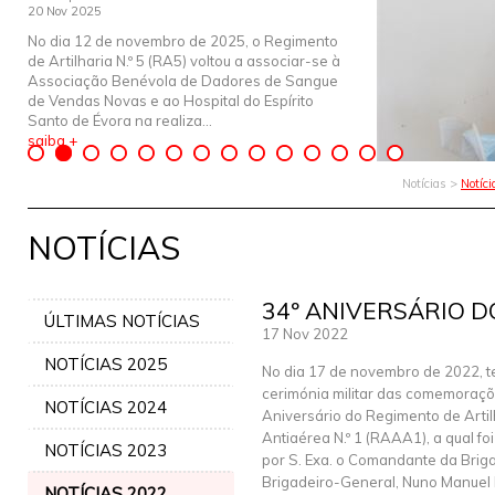
20 Nov 2025
No dia 12 de novembro de 2025, o Regimento
de Artilharia N.º 5 (RA5) voltou a associar-se à
Associação Benévola de Dadores de Sangue
de Vendas Novas e ao Hospital do Espírito
Santo de Évora na realiza...
saiba +
Notícias >
Notíc
NOTÍCIAS
34º ANIVERSÁRIO 
ÚLTIMAS NOTÍCIAS
17 Nov 2022
NOTÍCIAS 2025
No dia 17 de novembro de 2022, t
cerimónia militar das comemoraçõ
NOTÍCIAS 2024
Aniversário do Regimento de Artil
Antiaérea N.º 1 (RAAA1), a qual foi
NOTÍCIAS 2023
por S. Exa. o Comandante da Briga
Brigadeiro-General, Nuno Manuel
NOTÍCIAS 2022