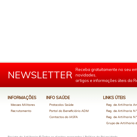
Receba gratuitamente no seu em
NEWSLETTER
novidades,
artigos e informações úteis da Re
INFORMAÇÕES
INFO SAÚDE
LINKS ÚTEIS
Messes Militares
Protocolos Saúde
Reg. de Artilharia An
Recrutamento
Portal do Beneficiário ADM
Reg. de Artilharia N.
Contactos do IASFA
Reg. de Artilharia N.
Grupo de Artilharia
Revista de Artilharia © Todos os direitos reservados |
Política de Privacidade