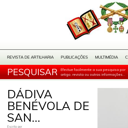
REVISTA DE ARTILHARIA
PUBLICAÇÕES
MULTIMÉDIA
C
PESQUISAR
Efectue facilmente a sua pesquisa por
artigo, revista ou outras informações...
DÁDIVA
BENÉVOLA DE
SAN...
Escrito por