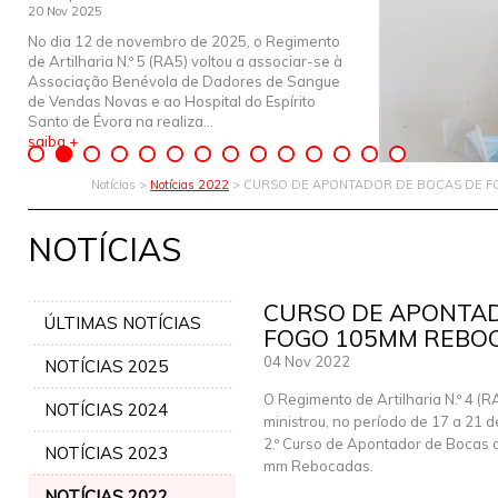
20 Nov 2025
No dia 12 de novembro de 2025, o Regimento
de Artilharia N.º 5 (RA5) voltou a associar-se à
Associação Benévola de Dadores de Sangue
de Vendas Novas e ao Hospital do Espírito
Santo de Évora na realiza...
saiba +
Notícias >
Notícias 2022
> CURSO DE APONTADOR DE BOCAS DE 
NOTÍCIAS
CURSO DE APONTAD
ÚLTIMAS NOTÍCIAS
FOGO 105MM REBO
04 Nov 2022
NOTÍCIAS 2025
O Regimento de Artilharia N.º 4 (R
NOTÍCIAS 2024
ministrou, no período de 17 a 21 d
2.º Curso de Apontador de Bocas 
NOTÍCIAS 2023
mm Rebocadas.
NOTÍCIAS 2022