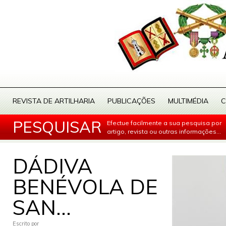
REVISTA DE ARTILHARIA
PUBLICAÇÕES
MULTIMÉDIA
C
PESQUISAR
Efectue facilmente a sua pesquisa por
artigo, revista ou outras informações...
DÁDIVA
BENÉVOLA DE
SAN...
Escrito por