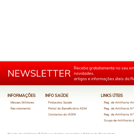
Receba gratuitamente no seu em
NEWSLETTER
novidades,
artigos e informações úteis da Re
INFORMAÇÕES
INFO SAÚDE
LINKS ÚTEIS
Messes Militares
Protocolos Saúde
Reg. de Artilharia An
Recrutamento
Portal do Beneficiário ADM
Reg. de Artilharia N.
Contactos do IASFA
Reg. de Artilharia N.
Grupo de Artilharia
Revista de Artilharia © Todos os direitos reservados |
Política de Privacidade