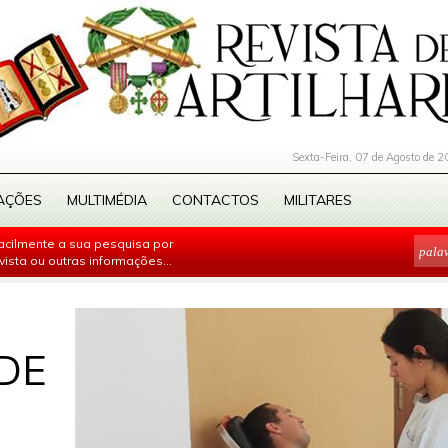
Sexta-Feira, 07 de Agosto de 2
AÇÕES
MULTIMÉDIA
CONTACTOS
MILITARES
facilmente a sua pesquisa por
evista ou outras informações...
DE