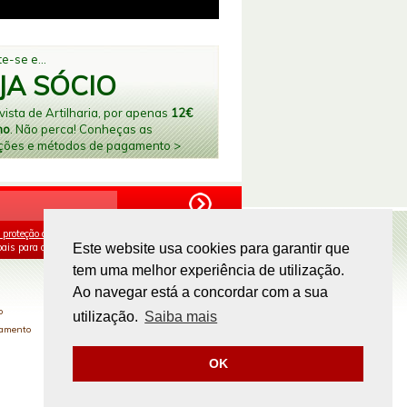
e-se e...
JA SÓCIO
ista de Artilharia, por apenas
12€
no
. Não perca! Conheças as
ções e métodos de pagamento >
 proteção de dados
e aceito o processamento e
ais para os fins mencionados.
Este website usa cookies para garantir que
tem uma melhor experiência de utilização.
PAGAMENTOS ONLINE
Ao navegar está a concordar com a sua
o
utilização.
Saiba mais
gamento
OK
Site by
omsite.com