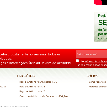
Regist
SE
da Rev
por a
condi
ceba gratuitamente no seu email todas as
vidades,
Li a
informação sobre a
igos e informações úteis da Revista de Artilharia.
uso dos meus dados pesso
LINKS ÚTEIS
SÓCIOS
Reg. de Artilharia Antiaérea N.º1
Como fazer sóci
o ADM
Reg. de Artilharia N.º4
Métodos de Pa
Reg. de Artilharia N.º5
Grupo de Artilharia de Campanha/BrigMec
s |
Política de Privacidade