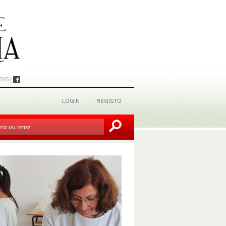
026 |
LOGIN
REGISTO