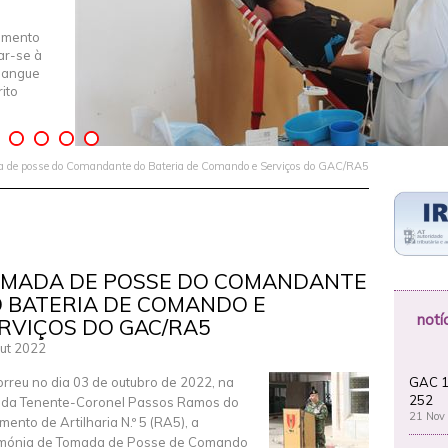
imento
iar-se à
Sangue
ito
 de posse do Comandante do Bateria de Comando e Serviços do GAC/RA5
MADA DE POSSE DO COMANDANTE
 BATERIA DE COMANDO E
notí
RVIÇOS DO GAC/RA5
ut 2022
GAC 1
rreu no dia 03 de outubro de 2022, na
252
da Tenente-Coronel Passos Ramos do
21 Nov
mento de Artilharia N.º 5 (RA5), a
mónia de Tomada de Posse de Comando