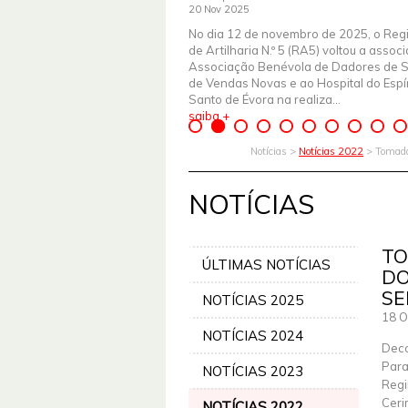
20 Nov 2025
No dia 12 de novembro de 2025, o Reg
de Artilharia N.º 5 (RA5) voltou a assoc
Associação Benévola de Dadores de 
de Vendas Novas e ao Hospital do Espír
Santo de Évora na realiza...
saiba +
Notícias >
Notícias 2022
> Tomada
NOTÍCIAS
TO
ÚLTIMAS NOTÍCIAS
DO
SE
NOTÍCIAS 2025
18 O
NOTÍCIAS 2024
Deco
Para
NOTÍCIAS 2023
Regi
Ceri
NOTÍCIAS 2022