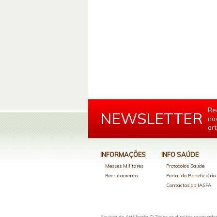
Re
NEWSLETTER
no
art
INFORMAÇÕES
INFO SAÚDE
Messes Militares
Protocolos Saúde
Recrutamento
Portal do Beneficiári
Contactos do IASFA
Revista de Artilharia © Todos os direitos reservado