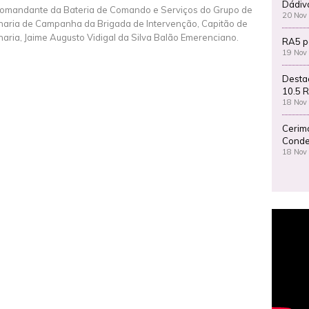
Dádiv
omandante da Bateria de Comando e Serviços do Grupo de
20 Nov
lharia de Campanha da Brigada de Intervenção, Capitão de
lharia, Jaime Augusto Vidigal da Silva Balão Emerenciano.
RA5 p
19 Nov
Desta
10.5 R
18 Nov
Cerim
Conde
18 Nov