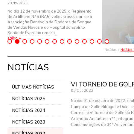
20 Nov 2025
No dia 12 de novembro de 2025, o Regimento
de Artilharia N.º 5 (RA5) voltou a associar-se à
Associação Benévola de Dadores de Sangue
de Vendas Novas e ao Hospital do Espírito
Santo de Évora na realiza...
saiba +
Notícias >
Notícias
NOTÍCIAS
VI TORNEIO DE GOL
ÚLTIMAS NOTÍCIAS
03 Out 2022
NOTÍCIAS 2025
No dia 01 de outubro de 2022, rea
Campo de Golfe Ribagolfe Oaks,
NOTÍCIAS 2024
Correia, o VI Torneio de Golfe do
Artilharia Antiaérea n.º 1, integra
NOTÍCIAS 2023
Comemorações do 34.º Aniversári
NOTÍCIAS 2022