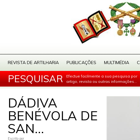
REVISTA DE ARTILHARIA
PUBLICAÇÕES
MULTIMÉDIA
C
PESQUISAR
Efectue facilmente a sua pesquisa por
artigo, revista ou outras informações...
DÁDIVA
BENÉVOLA DE
SAN...
Escrito por