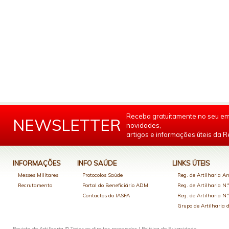
Receba gratuitamente no seu em
NEWSLETTER
novidades,
artigos e informações úteis da Re
INFORMAÇÕES
INFO SAÚDE
LINKS ÚTEIS
Messes Militares
Protocolos Saúde
Reg. de Artilharia An
Recrutamento
Portal do Beneficiário ADM
Reg. de Artilharia N.
Contactos do IASFA
Reg. de Artilharia N.
Grupo de Artilharia
Revista de Artilharia © Todos os direitos reservados |
Política de Privacidade