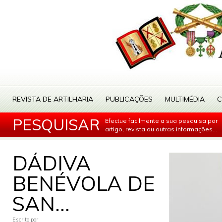
REVISTA DE ARTILHARIA
PUBLICAÇÕES
MULTIMÉDIA
C
PESQUISAR
Efectue facilmente a sua pesquisa por
artigo, revista ou outras informações...
DÁDIVA
BENÉVOLA DE
SAN...
Escrito por