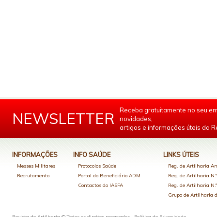
Receba gratuitamente no seu em
NEWSLETTER
novidades,
artigos e informações úteis da Re
INFORMAÇÕES
INFO SAÚDE
LINKS ÚTEIS
Messes Militares
Protocolos Saúde
Reg. de Artilharia An
Recrutamento
Portal do Beneficiário ADM
Reg. de Artilharia N.
Contactos do IASFA
Reg. de Artilharia N.
Grupo de Artilharia
Revista de Artilharia © Todos os direitos reservados |
Política de Privacidade