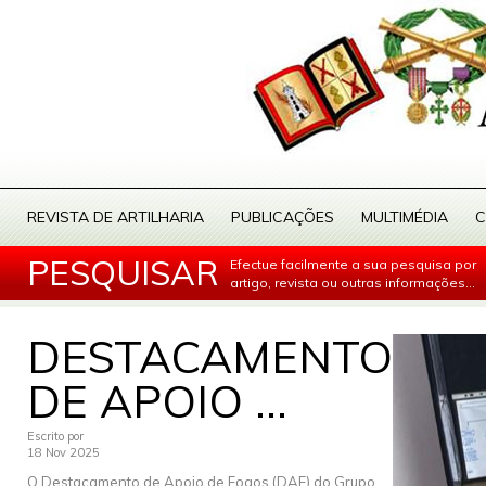
REVISTA DE ARTILHARIA
PUBLICAÇÕES
MULTIMÉDIA
C
PESQUISAR
Efectue facilmente a sua pesquisa por
artigo, revista ou outras informações...
DESTACAMENTO
DE APOIO ...
Escrito por
18 Nov 2025
O Destacamento de Apoio de Fogos (DAF) do Grupo