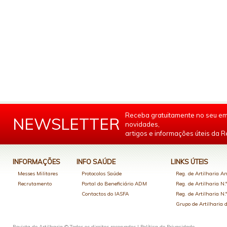
Receba gratuitamente no seu em
NEWSLETTER
novidades,
artigos e informações úteis da Re
INFORMAÇÕES
INFO SAÚDE
LINKS ÚTEIS
Messes Militares
Protocolos Saúde
Reg. de Artilharia An
Recrutamento
Portal do Beneficiário ADM
Reg. de Artilharia N.
Contactos do IASFA
Reg. de Artilharia N.
Grupo de Artilharia
Revista de Artilharia © Todos os direitos reservados |
Política de Privacidade