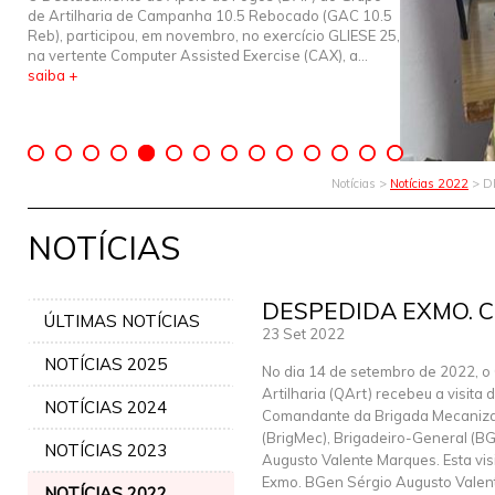
de Artilharia de Campanha 10.5 Rebocado (GAC 10.5
Reb), participou, em novembro, no exercício GLIESE 25,
na vertente Computer Assisted Exercise (CAX), a...
saiba +
Notícias >
Notícias 2022
> D
NOTÍCIAS
DESPEDIDA EXMO. 
ÚLTIMAS NOTÍCIAS
23 Set 2022
NOTÍCIAS 2025
No dia 14 de setembro de 2022, o
Artilharia (QArt) recebeu a visita 
NOTÍCIAS 2024
Comandante da Brigada Mecaniz
(BrigMec), Brigadeiro-General (B
NOTÍCIAS 2023
Augusto Valente Marques. Esta vis
Exmo. BGen Sérgio Augusto Valen
NOTÍCIAS 2022