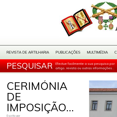
REVISTA DE ARTILHARIA
PUBLICAÇÕES
MULTIMÉDIA
C
PESQUISAR
Efectue facilmente a sua pesquisa por
artigo, revista ou outras informações...
CERIMÓNIA
DE
IMPOSIÇÃO...
Escrito por