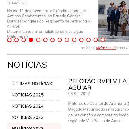
18 Nov 2025
No dia 11 de novembro, o Exército condecorou
Antigos Combatentes, na Parada General
Barros Rodrigues do Regimento de Artilharia N.º
4 (RA4).
Materializando a formalidade da Instituição
Militar no re...
saiba +
Notícias >
Notícias 2022
> PELO
NOTÍCIAS
PELOTÃO RVPI VILA
ÚLTIMAS NOTÍCIAS
AGUIAR
08 Set 2022
NOTÍCIAS 2025
Militares do Quartel da Artilharia 
NOTÍCIAS 2024
Brigada Mecanizada reforçaram o 
de prevenção e combate ao incênd
NOTÍCIAS 2023
região de Vila Pouca de Aguiar.
NOTÍCIAS 2022