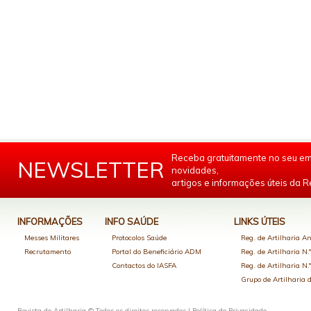
Receba gratuitamente no seu em
NEWSLETTER
novidades,
artigos e informações úteis da Re
INFORMAÇÕES
INFO SAÚDE
LINKS ÚTEIS
Messes Militares
Protocolos Saúde
Reg. de Artilharia An
Recrutamento
Portal do Beneficiário ADM
Reg. de Artilharia N.
Contactos do IASFA
Reg. de Artilharia N.
Grupo de Artilharia
Revista de Artilharia © Todos os direitos reservados |
Política de Privacidade