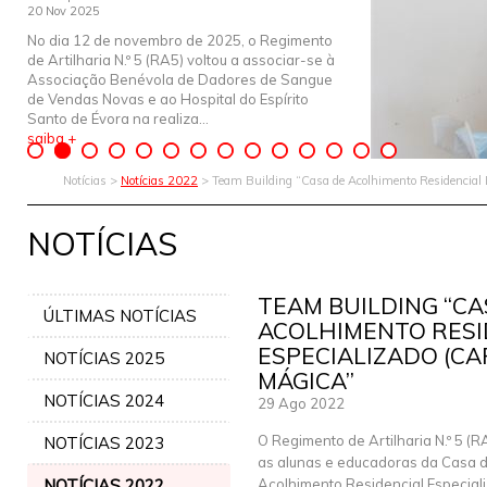
20 Nov 2025
No dia 12 de novembro de 2025, o Regimento
de Artilharia N.º 5 (RA5) voltou a associar-se à
Associação Benévola de Dadores de Sangue
de Vendas Novas e ao Hospital do Espírito
Santo de Évora na realiza...
saiba +
Notícias >
Notícias 2022
> Team Building “Casa de Acolhimento Residencial 
NOTÍCIAS
TEAM BUILDING “CA
ÚLTIMAS NOTÍCIAS
ACOLHIMENTO RESI
ESPECIALIZADO (CA
NOTÍCIAS 2025
MÁGICA”
NOTÍCIAS 2024
29 Ago 2022
O Regimento de Artilharia N.º 5 (R
NOTÍCIAS 2023
as alunas e educadoras da Casa 
NOTÍCIAS 2022
Acolhimento Residencial Especial