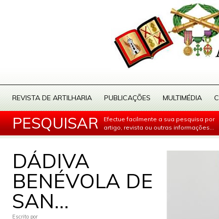
REVISTA DE ARTILHARIA
PUBLICAÇÕES
MULTIMÉDIA
C
PESQUISAR
Efectue facilmente a sua pesquisa por
artigo, revista ou outras informações...
DÁDIVA
BENÉVOLA DE
SAN...
Escrito por