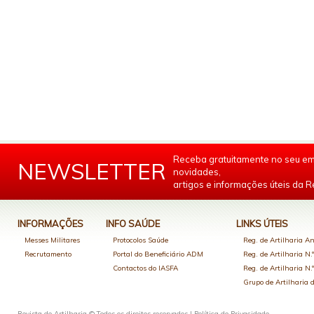
Receba gratuitamente no seu em
NEWSLETTER
novidades,
artigos e informações úteis da Re
INFORMAÇÕES
INFO SAÚDE
LINKS ÚTEIS
Messes Militares
Protocolos Saúde
Reg. de Artilharia An
Recrutamento
Portal do Beneficiário ADM
Reg. de Artilharia N.
Contactos do IASFA
Reg. de Artilharia N.
Grupo de Artilharia
Revista de Artilharia © Todos os direitos reservados |
Política de Privacidade