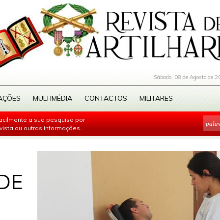
Sábado, 08 de Agosto de 2
AÇÕES
MULTIMÉDIA
CONTACTOS
MILITARES
facilmente a sua pesquisa por
evista ou outras informações...
DE