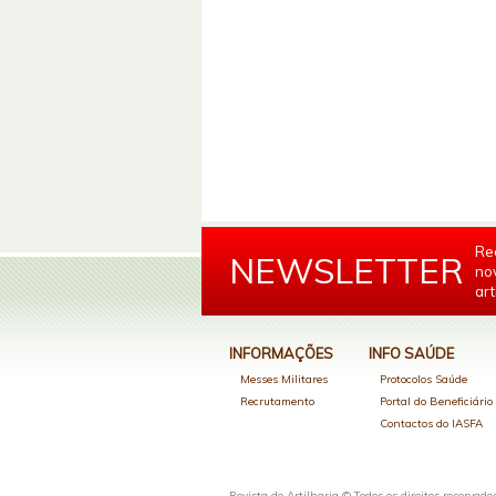
Re
NEWSLETTER
no
art
INFORMAÇÕES
INFO SAÚDE
Messes Militares
Protocolos Saúde
Recrutamento
Portal do Beneficiári
Contactos do IASFA
Revista de Artilharia © Todos os direitos reservado