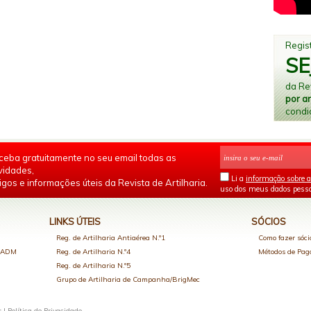
Regist
SE
da Rev
por a
condi
ceba gratuitamente no seu email todas as
vidades,
Li a
informação sobre a
igos e informações úteis da Revista de Artilharia.
uso dos meus dados pesso
LINKS ÚTEIS
SÓCIOS
Reg. de Artilharia Antiaérea N.º1
Como fazer sóci
o ADM
Reg. de Artilharia N.º4
Métodos de Pa
Reg. de Artilharia N.º5
Grupo de Artilharia de Campanha/BrigMec
s |
Política de Privacidade