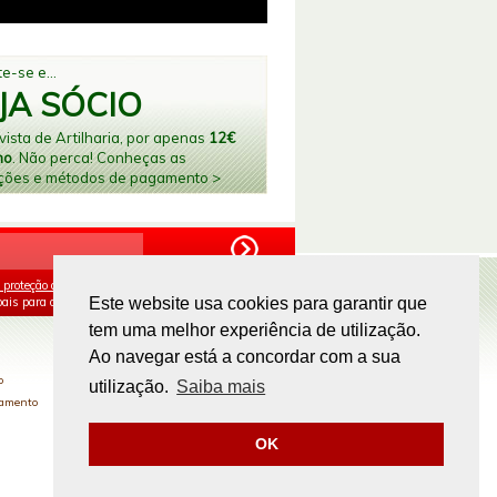
e-se e...
JA SÓCIO
ista de Artilharia, por apenas
12€
no
. Não perca! Conheças as
ções e métodos de pagamento >
 proteção de dados
e aceito o processamento e
ais para os fins mencionados.
Este website usa cookies para garantir que
tem uma melhor experiência de utilização.
PAGAMENTOS ONLINE
Ao navegar está a concordar com a sua
o
utilização.
Saiba mais
gamento
OK
Site by
omsite.com