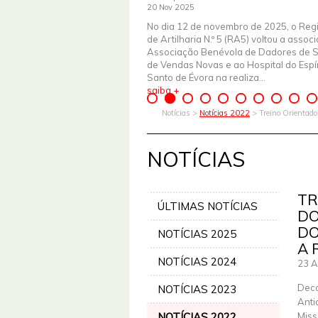
20 Nov 2025
No dia 12 de novembro de 2025, o Reg
de Artilharia N.º 5 (RA5) voltou a assoc
Associação Benévola de Dadores de 
de Vendas Novas e ao Hospital do Espír
Santo de Évora na realiza...
saiba +
Notícias >
Notícias 2022
> Treino Orientado
NOTÍCIAS
TR
ÚLTIMAS NOTÍCIAS
DO
DO
NOTÍCIAS 2025
A 
NOTÍCIAS 2024
23 
Deco
NOTÍCIAS 2023
Anti
NOTÍCIAS 2022
Miss