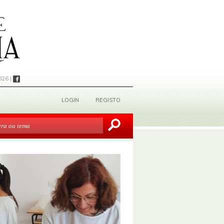
026 |
LOGIN
REGISTO