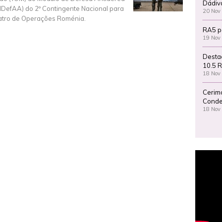
Dádiv
DefAA) do 2º Contingente Nacional para
20 Nov
atro de Operações Roménia.
RA5 p
19 Nov
Desta
10.5 R
18 Nov
Cerim
Conde
18 Nov