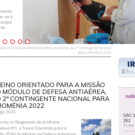
imento
iar-se à
Sangue
ito
 para a Missão do Módulo de Defesa Antiaérea, do 2º Contingente Nacional
para a Roménia 2022
EINO ORIENTADO PARA A MISSÃO
 MÓDULO DE DEFESA ANTIAÉREA,
notí
 2º CONTINGENTE NACIONAL PARA
ROMÉNIA 2022
Ago 2022
GAC 1
252
rreu no Regimento de Artilharia
21 Nov
aérea Nº1, o Treino Orientado para a
ão (TOM) do Módulo de Defesa Antiaérea