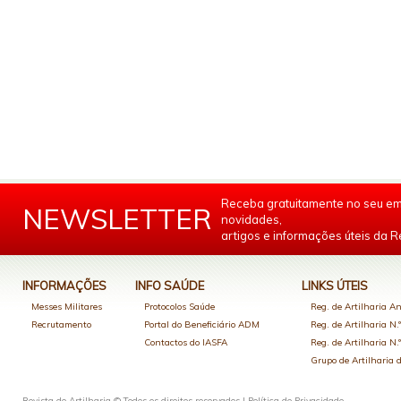
Receba gratuitamente no seu em
NEWSLETTER
novidades,
artigos e informações úteis da Re
INFORMAÇÕES
INFO SAÚDE
LINKS ÚTEIS
Messes Militares
Protocolos Saúde
Reg. de Artilharia An
Recrutamento
Portal do Beneficiário ADM
Reg. de Artilharia N.
Contactos do IASFA
Reg. de Artilharia N.
Grupo de Artilharia
Revista de Artilharia © Todos os direitos reservados |
Política de Privacidade