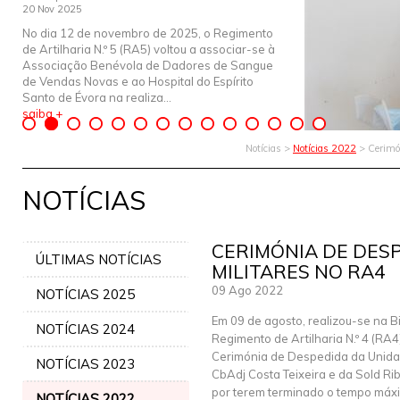
20 Nov 2025
No dia 12 de novembro de 2025, o Regimento
de Artilharia N.º 5 (RA5) voltou a associar-se à
Associação Benévola de Dadores de Sangue
de Vendas Novas e ao Hospital do Espírito
Santo de Évora na realiza...
saiba +
Notícias >
Notícias 2022
> Cerimón
NOTÍCIAS
CERIMÓNIA DE DES
ÚLTIMAS NOTÍCIAS
MILITARES NO RA4
09 Ago 2022
NOTÍCIAS 2025
Em 09 de agosto, realizou-se na B
NOTÍCIAS 2024
Regimento de Artilharia N.º 4 (RA4
Cerimónia de Despedida da Unida
NOTÍCIAS 2023
CbAdj Costa Teixeira e da Sold Rib
por terem terminado o tempo máx
NOTÍCIAS 2022