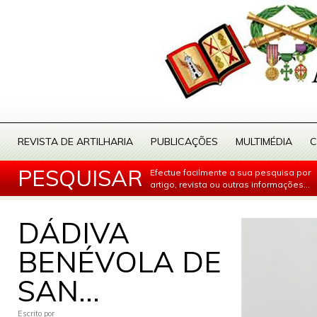
REVISTA DE ARTILHARIA
PUBLICAÇÕES
MULTIMÉDIA
C
PESQUISAR
Efectue facilmente a sua pesquisa por
artigo, revista ou outras informações...
DÁDIVA
BENÉVOLA DE
SAN...
Escrito por