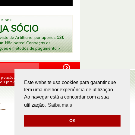
e-se e...
JA SÓCIO
ista de Artilharia, por apenas
12€
no
. Não perca! Conheças as
ções e métodos de pagamento >
 proteção de dados
e aceito o processamento e
ais para os fins mencionados.
Este website usa cookies para garantir que
tem uma melhor experiência de utilização.
PAGAMENTOS ONLINE
Ao navegar está a concordar com a sua
o
utilização.
Saiba mais
gamento
OK
Site by
omsite.com