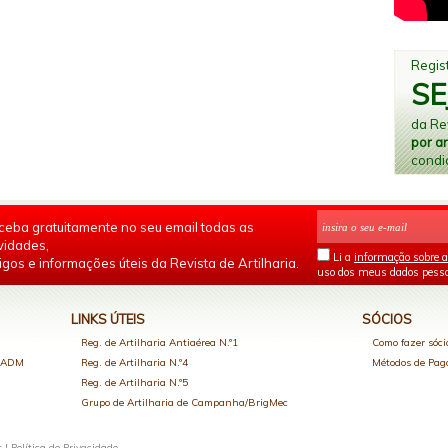
Regist
SE
da Rev
por a
condi
ceba gratuitamente no seu email todas as
vidades,
Li a
informação sobre a
igos e informações úteis da Revista de Artilharia.
uso dos meus dados pesso
LINKS ÚTEIS
SÓCIOS
Reg. de Artilharia Antiaérea N.º1
Como fazer sóci
o ADM
Reg. de Artilharia N.º4
Métodos de Pa
Reg. de Artilharia N.º5
Grupo de Artilharia de Campanha/BrigMec
s |
Política de Privacidade