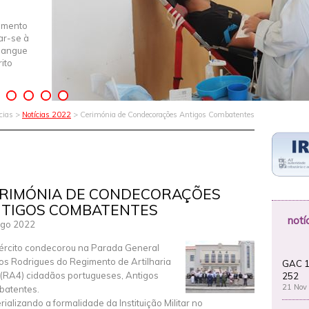
imento
iar-se à
Sangue
ito
ícias >
Notícias 2022
> Cerimónia de Condecorações Antigos Combatentes
RIMÓNIA DE CONDECORAÇÕES
TIGOS COMBATENTES
notí
Ago 2022
ército condecorou na Parada General
os Rodrigues do Regimento de Artilharia
GAC 1
4 (RA4) cidadãos portugueses, Antigos
252
21 Nov
atentes.
rializando a formalidade da Instituição Militar no