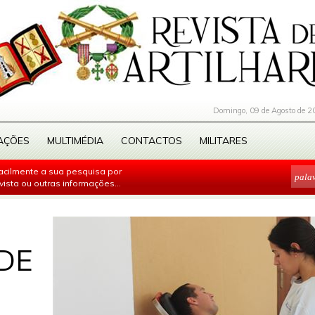
Domingo, 09 de Agosto de 2
AÇÕES
MULTIMÉDIA
CONTACTOS
MILITARES
facilmente a sua pesquisa por
evista ou outras informações...
DE