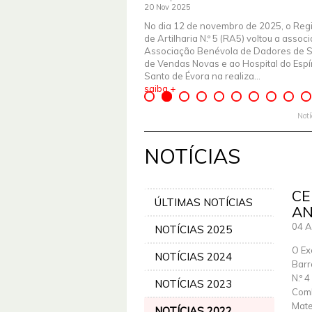
20 Nov 2025
No dia 12 de novembro de 2025, o Reg
de Artilharia N.º 5 (RA5) voltou a assoc
Associação Benévola de Dadores de 
de Vendas Novas e ao Hospital do Espír
Santo de Évora na realiza...
saiba +
Not
NOTÍCIAS
CE
ÚLTIMAS NOTÍCIAS
AN
04 
NOTÍCIAS 2025
O Ex
NOTÍCIAS 2024
Barr
N.º 
NOTÍCIAS 2023
Comb
Mate
NOTÍCIAS 2022