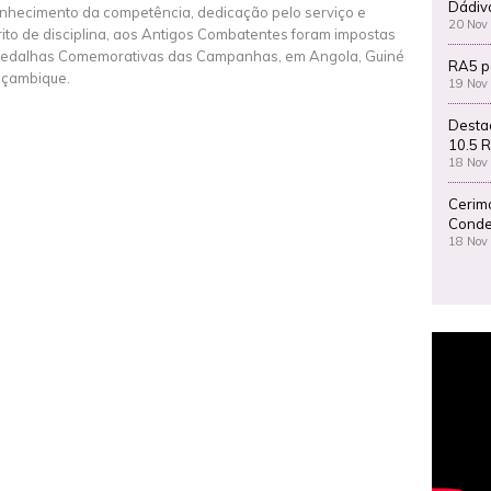
Dádiv
nhecimento da competência, dedicação pelo serviço e
20 Nov
rito de disciplina, aos Antigos Combatentes foram impostas
edalhas Comemorativas das Campanhas, em Angola, Guiné
RA5 p
çambique.
19 Nov
Desta
10.5 R
18 Nov
Cerim
Conde
18 Nov