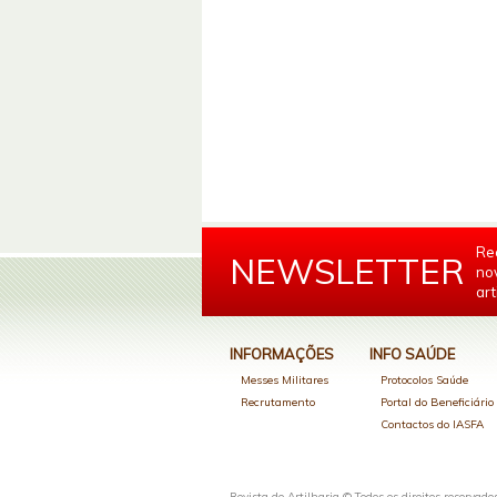
Re
NEWSLETTER
no
art
INFORMAÇÕES
INFO SAÚDE
Messes Militares
Protocolos Saúde
Recrutamento
Portal do Beneficiári
Contactos do IASFA
Revista de Artilharia © Todos os direitos reservado