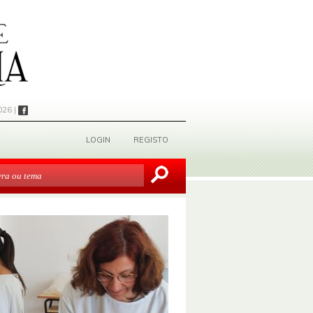
026 |
LOGIN
REGISTO