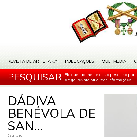
REVISTA DE ARTILHARIA
PUBLICAÇÕES
MULTIMÉDIA
C
PESQUISAR
Efectue facilmente a sua pesquisa por
artigo, revista ou outras informações...
DÁDIVA
BENÉVOLA DE
SAN...
Escrito por