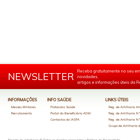
Receba gratuitamente no seu em
NEWSLETTER
novidades,
artigos e informações úteis da Re
INFORMAÇÕES
INFO SAÚDE
LINKS ÚTEIS
Messes Militares
Protocolos Saúde
Reg. de Artilharia An
Recrutamento
Portal do Beneficiário ADM
Reg. de Artilharia N.
Contactos do IASFA
Reg. de Artilharia N.
Grupo de Artilharia
Revista de Artilharia © Todos os direitos reservados |
Política de Privacidade