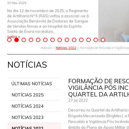
20 Nov 2025
No dia 12 de novembro de 2025, o Regimento
de Artilharia N.º 5 (RA5) voltou a associar-se à
Associação Benévola de Dadores de Sangue
de Vendas Novas e ao Hospital do Espírito
Santo de Évora na realiza...
saiba +
Notícias >
Notícias 2022
> Formação de Rescaldo e Vigilância 
NOTÍCIAS
FORMAÇÃO DE RES
ÚLTIMAS NOTÍCIAS
VIGILÂNCIA PÓS IN
QUARTEL DA ARTIL
NOTÍCIAS 2025
27 Jul 2022
NOTÍCIAS 2024
Decorreu no Quartel da Artilharia 
Brigada Mecanizada (BrigMec), a
NOTÍCIAS 2023
Rescaldo e Vigilância Pós Incêndi
âmbito do Plano de Apoio Militar 
NOTÍCIAS 2022