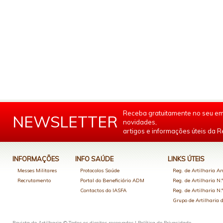
Receba gratuitamente no seu em
NEWSLETTER
novidades,
artigos e informações úteis da Re
INFORMAÇÕES
INFO SAÚDE
LINKS ÚTEIS
Messes Militares
Protocolos Saúde
Reg. de Artilharia An
Recrutamento
Portal do Beneficiário ADM
Reg. de Artilharia N.
Contactos do IASFA
Reg. de Artilharia N.
Grupo de Artilharia
Revista de Artilharia © Todos os direitos reservados |
Política de Privacidade