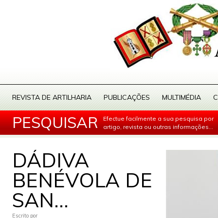
REVISTA DE ARTILHARIA
PUBLICAÇÕES
MULTIMÉDIA
C
PESQUISAR
Efectue facilmente a sua pesquisa por
artigo, revista ou outras informações...
DÁDIVA
BENÉVOLA DE
SAN...
Escrito por