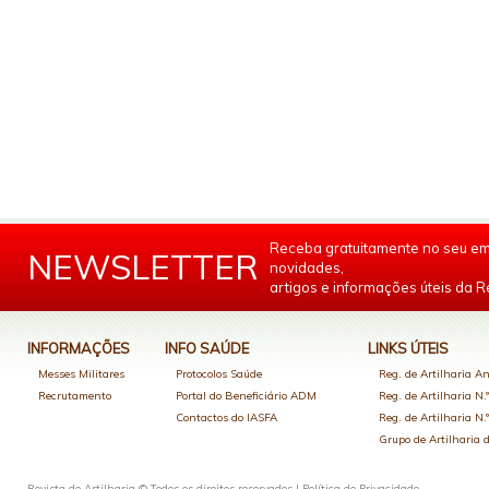
Receba gratuitamente no seu em
NEWSLETTER
novidades,
artigos e informações úteis da Re
INFORMAÇÕES
INFO SAÚDE
LINKS ÚTEIS
Messes Militares
Protocolos Saúde
Reg. de Artilharia An
Recrutamento
Portal do Beneficiário ADM
Reg. de Artilharia N.
Contactos do IASFA
Reg. de Artilharia N.
Grupo de Artilharia
Revista de Artilharia © Todos os direitos reservados |
Política de Privacidade