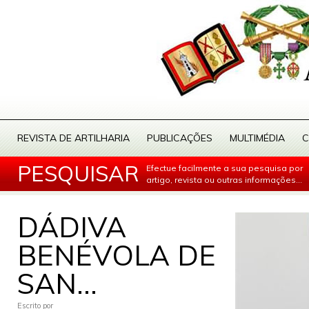
REVISTA DE ARTILHARIA
PUBLICAÇÕES
MULTIMÉDIA
C
PESQUISAR
Efectue facilmente a sua pesquisa por
artigo, revista ou outras informações...
DÁDIVA
BENÉVOLA DE
SAN...
Escrito por