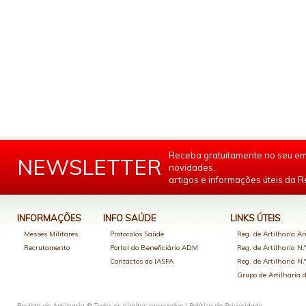
Receba gratuitamente no seu em
NEWSLETTER
novidades,
artigos e informações úteis da Re
INFORMAÇÕES
INFO SAÚDE
LINKS ÚTEIS
Messes Militares
Protocolos Saúde
Reg. de Artilharia An
Recrutamento
Portal do Beneficiário ADM
Reg. de Artilharia N.
Contactos do IASFA
Reg. de Artilharia N.
Grupo de Artilharia
Revista de Artilharia © Todos os direitos reservados |
Política de Privacidade