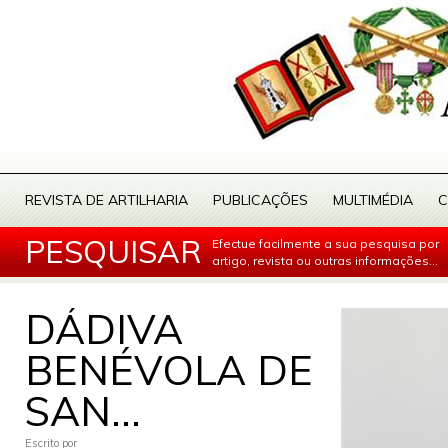
REVISTA DE ARTILHARIA
PUBLICAÇÕES
MULTIMÉDIA
C
PESQUISAR
Efectue facilmente a sua pesquisa por
artigo, revista ou outras informações...
DÁDIVA
BENÉVOLA DE
SAN...
Escrito por