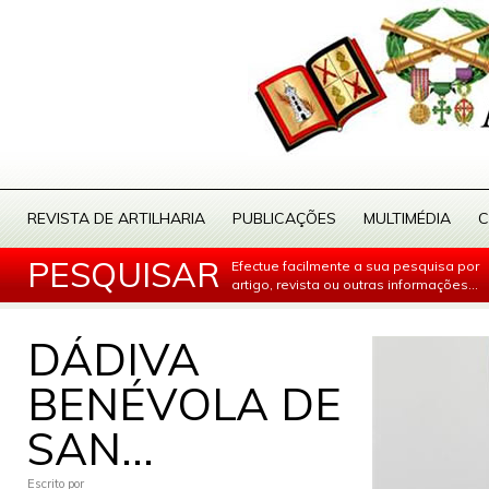
REVISTA DE ARTILHARIA
PUBLICAÇÕES
MULTIMÉDIA
C
PESQUISAR
Efectue facilmente a sua pesquisa por
artigo, revista ou outras informações...
DÁDIVA
BENÉVOLA DE
SAN...
Escrito por