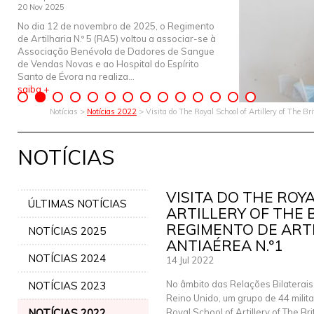
20 Nov 2025
No dia 12 de novembro de 2025, o Regimento
de Artilharia N.º 5 (RA5) voltou a associar-se à
Associação Benévola de Dadores de Sangue
de Vendas Novas e ao Hospital do Espírito
Santo de Évora na realiza...
saiba +
Notícias >
Notícias 2022
> Visita do The Royal School of Artillery of The B
NOTÍCIAS
VISITA DO THE ROY
ÚLTIMAS NOTÍCIAS
ARTILLERY OF THE 
REGIMENTO DE ART
NOTÍCIAS 2025
ANTIAÉREA N.º1
NOTÍCIAS 2024
14 Jul 2022
No âmbito das Relações Bilaterais
NOTÍCIAS 2023
Reino Unido, um grupo de 44 milit
NOTÍCIAS 2022
Royal School of Artillery of The Br