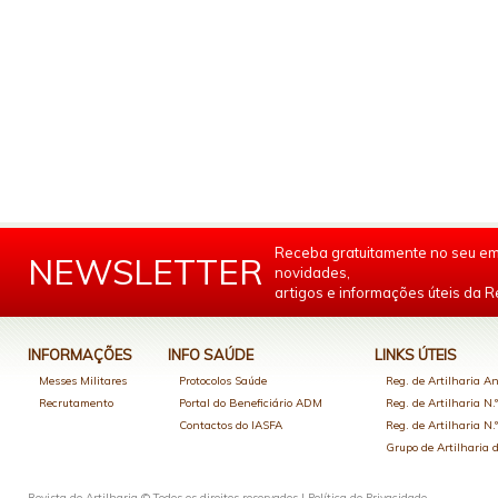
Receba gratuitamente no seu em
NEWSLETTER
novidades,
artigos e informações úteis da Re
INFORMAÇÕES
INFO SAÚDE
LINKS ÚTEIS
Messes Militares
Protocolos Saúde
Reg. de Artilharia An
Recrutamento
Portal do Beneficiário ADM
Reg. de Artilharia N.
Contactos do IASFA
Reg. de Artilharia N.
Grupo de Artilharia
Revista de Artilharia © Todos os direitos reservados |
Política de Privacidade