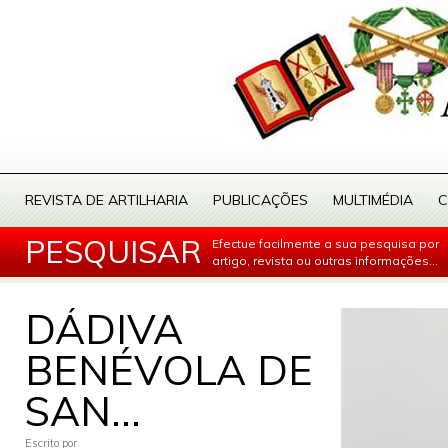
REVISTA DE ARTILHARIA
PUBLICAÇÕES
MULTIMÉDIA
C
PESQUISAR
Efectue facilmente a sua pesquisa por
artigo, revista ou outras informações...
DÁDIVA
BENÉVOLA DE
SAN...
Escrito por