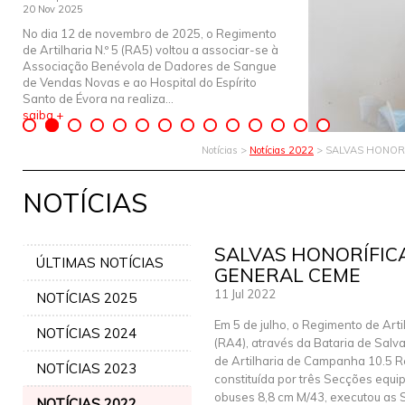
20 Nov 2025
No dia 12 de novembro de 2025, o Regimento
de Artilharia N.º 5 (RA5) voltou a associar-se à
Associação Benévola de Dadores de Sangue
de Vendas Novas e ao Hospital do Espírito
Santo de Évora na realiza...
saiba +
Notícias >
Notícias 2022
> SALVAS HONORÍ
NOTÍCIAS
SALVAS HONORÍFICA
ÚLTIMAS NOTÍCIAS
GENERAL CEME
11 Jul 2022
NOTÍCIAS 2025
Em 5 de julho, o Regimento de Artil
NOTÍCIAS 2024
(RA4), através da Bataria de Salv
de Artilharia de Campanha 10.5 
NOTÍCIAS 2023
constituída por três Secções equ
obuses 8,8 cm M/43, executou as S
NOTÍCIAS 2022