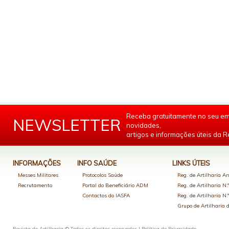
Receba gratuitamente no seu em
NEWSLETTER
novidades,
artigos e informações úteis da Re
INFORMAÇÕES
INFO SAÚDE
LINKS ÚTEIS
Messes Militares
Protocolos Saúde
Reg. de Artilharia An
Recrutamento
Portal do Beneficiário ADM
Reg. de Artilharia N.
Contactos do IASFA
Reg. de Artilharia N.
Grupo de Artilharia
Revista de Artilharia © Todos os direitos reservados |
Política de Privacidade