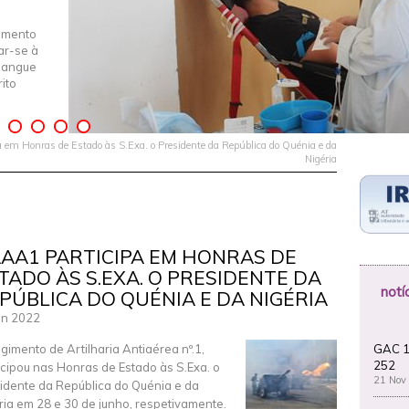
imento
iar-se à
Sangue
ito
em Honras de Estado às S.Exa. o Presidente da República do Quénia e da
Nigéria
AA1 PARTICIPA EM HONRAS DE
TADO ÀS S.EXA. O PRESIDENTE DA
notí
PÚBLICA DO QUÉNIA E DA NIGÉRIA
un 2022
GAC 1
gimento de Artilharia Antiaérea nº.1,
252
icipou nas Honras de Estado às S.Exa. o
21 Nov
idente da República do Quénia e da
ria em 28 e 30 de junho, respetivamente.