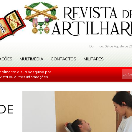
Domingo, 09 de Agosto de 2
AÇÕES
MULTIMÉDIA
CONTACTOS
MILITARES
facilmente a sua pesquisa por
evista ou outras informações...
DE