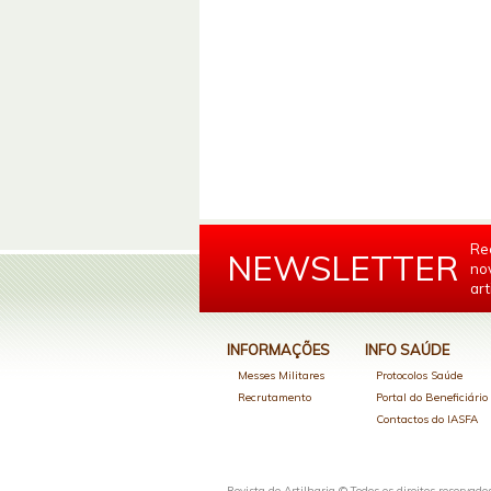
Re
NEWSLETTER
no
art
INFORMAÇÕES
INFO SAÚDE
Messes Militares
Protocolos Saúde
Recrutamento
Portal do Beneficiári
Contactos do IASFA
Revista de Artilharia © Todos os direitos reservado