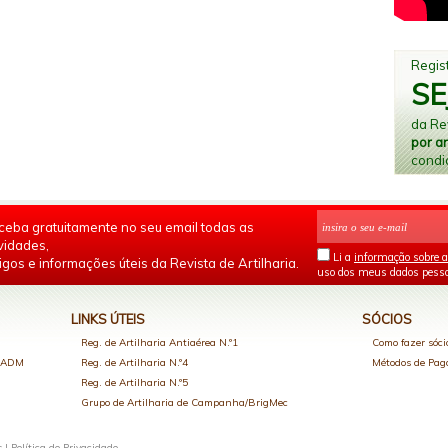
Regist
SE
da Rev
por a
condi
ceba gratuitamente no seu email todas as
vidades,
Li a
informação sobre a
igos e informações úteis da Revista de Artilharia.
uso dos meus dados pesso
LINKS ÚTEIS
SÓCIOS
Reg. de Artilharia Antiaérea N.º1
Como fazer sóci
o ADM
Reg. de Artilharia N.º4
Métodos de Pa
Reg. de Artilharia N.º5
Grupo de Artilharia de Campanha/BrigMec
s |
Política de Privacidade