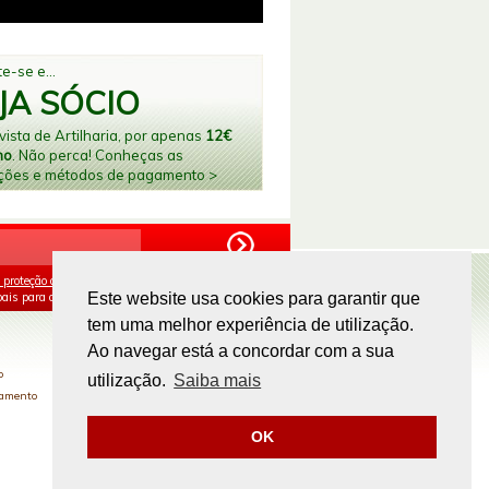
e-se e...
JA SÓCIO
ista de Artilharia, por apenas
12€
no
. Não perca! Conheças as
ções e métodos de pagamento >
 proteção de dados
e aceito o processamento e
ais para os fins mencionados.
Este website usa cookies para garantir que
tem uma melhor experiência de utilização.
PAGAMENTOS ONLINE
Ao navegar está a concordar com a sua
o
utilização.
Saiba mais
gamento
OK
Site by
omsite.com