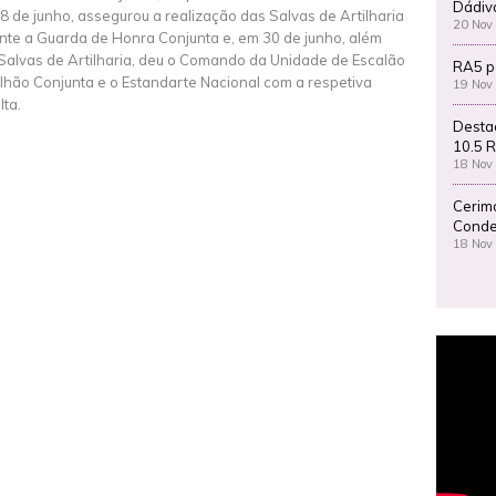
Dádiv
8 de junho, assegurou a realização das Salvas de Artilharia
20 Nov
nte a Guarda de Honra Conjunta e, em 30 de junho, além
Salvas de Artilharia, deu o Comando da Unidade de Escalão
RA5 p
lhão Conjunta e o Estandarte Nacional com a respetiva
19 Nov
lta.
Desta
10.5 R
18 Nov
Cerim
Conde
18 Nov