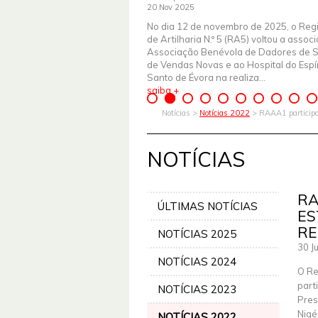
20 Nov 2025
No dia 12 de novembro de 2025, o Reg
de Artilharia N.º 5 (RA5) voltou a assoc
Associação Benévola de Dadores de 
de Vendas Novas e ao Hospital do Espír
Santo de Évora na realiza...
saiba +
Notícias >
Notícias 2022
> RAAA1 participa 
NOTÍCIAS
RA
ÚLTIMAS NOTÍCIAS
ES
RE
NOTÍCIAS 2025
30 J
NOTÍCIAS 2024
O Re
part
NOTÍCIAS 2023
Pres
Nigé
NOTÍCIAS 2022