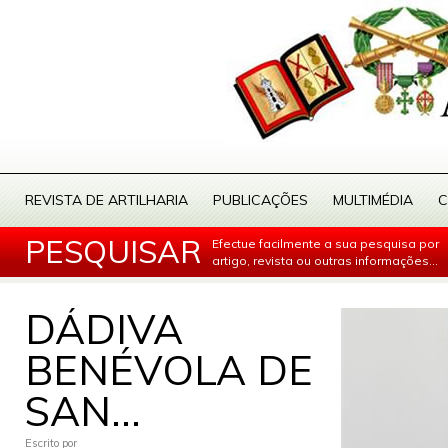
REVISTA DE ARTILHARIA
PUBLICAÇÕES
MULTIMÉDIA
C
PESQUISAR
Efectue facilmente a sua pesquisa por
artigo, revista ou outras informações...
DÁDIVA
BENÉVOLA DE
SAN...
Escrito por