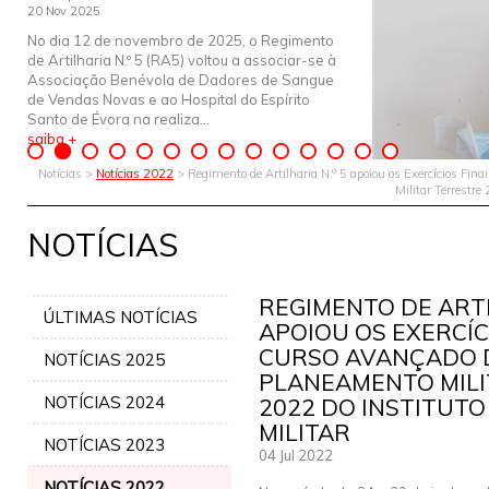
20 Nov 2025
No dia 12 de novembro de 2025, o Regimento
de Artilharia N.º 5 (RA5) voltou a associar-se à
Associação Benévola de Dadores de Sangue
de Vendas Novas e ao Hospital do Espírito
Santo de Évora na realiza...
saiba +
Notícias >
Notícias 2022
> Regimento de Artilharia N.º 5 apoiou os Exercícios Fi
Militar Terrestre
NOTÍCIAS
REGIMENTO DE ARTI
ÚLTIMAS NOTÍCIAS
APOIOU OS EXERCÍC
CURSO AVANÇADO 
NOTÍCIAS 2025
PLANEAMENTO MILI
NOTÍCIAS 2024
2022 DO INSTITUTO
MILITAR
NOTÍCIAS 2023
04 Jul 2022
NOTÍCIAS 2022