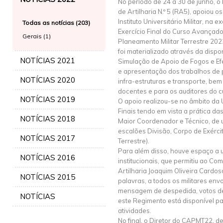
No período de 24 a 30 de junho, 
de Artilharia N.º 5 (RA5), apoiou os
Instituto Universitário Militar, na 
Todas as notícias (203)
Exercício Final do Curso Avançad
Gerais (1)
Planeamento Militar Terrestre 202
foi materializado através da dispo
NOTÍCIAS 2021
Simulação de Apoio de Fogos e Ef
e apresentação dos trabalhos de
NOTÍCIAS 2020
infra-estruturas e transporte, be
docentes e para os auditores do c
NOTÍCIAS 2019
O apoio realizou-se no âmbito da 
Finais tendo em vista a prática da
NOTÍCIAS 2018
Maior Coordenador e Técnico, de
escalões Divisão, Corpo de Exér
NOTÍCIAS 2017
Terrestre).
Para além disso, houve espaço a 
NOTÍCIAS 2016
institucionais, que permitiu ao C
Artilharia Joaquim Oliveira Cardos
NOTÍCIAS 2015
palavras, a todos os militares en
mensagem de despedida, votos de
NOTÍCIAS
este Regimento está disponível pa
atividades.
No final, o Diretor do CAPMT22, d