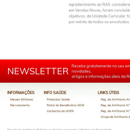
agradecimento ao RA5, considerand
em Vendas Novas, foram concluíd
objetivos, da Unidade Curricular,
por mérito de todos os envolvidos.
Receba gratuitamente no seu em
NEWSLETTER
novidades,
artigos e informações úteis da Re
INFORMAÇÕES
INFO SAÚDE
LINKS ÚTEIS
Messes Militares
Protocolos Saúde
Reg. de Artilharia An
Recrutamento
Portal do Beneficiário ADM
Reg. de Artilharia N.
Contactos do IASFA
Reg. de Artilharia N.
Grupo de Artilharia
Revista de Artilharia © Todos os direitos reservados |
Política de Privacidade