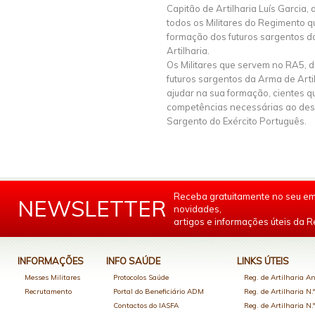
Capitão de Artilharia Luís Garcia
todos os Militares do Regimento q
formação dos futuros sargentos d
Artilharia.
Os Militares que servem no RA5, 
futuros sargentos da Arma de Arti
ajudar na sua formação, cientes qu
competências necessárias ao de
Sargento do Exército Português.
Receba gratuitamente no seu em
NEWSLETTER
novidades,
artigos e informações úteis da Re
INFORMAÇÕES
INFO SAÚDE
LINKS ÚTEIS
Messes Militares
Protocolos Saúde
Reg. de Artilharia An
Recrutamento
Portal do Beneficiário ADM
Reg. de Artilharia N.
Contactos do IASFA
Reg. de Artilharia N.