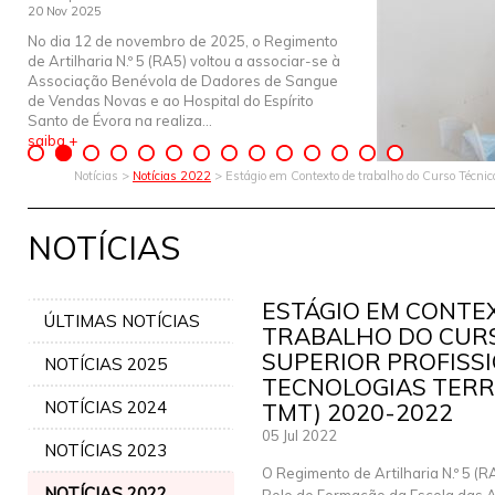
20 Nov 2025
No dia 12 de novembro de 2025, o Regimento
de Artilharia N.º 5 (RA5) voltou a associar-se à
Associação Benévola de Dadores de Sangue
de Vendas Novas e ao Hospital do Espírito
Santo de Évora na realiza...
saiba +
Notícias >
Notícias 2022
> Estágio em Contexto de trabalho do Curso Técnico
NOTÍCIAS
ESTÁGIO EM CONTE
ÚLTIMAS NOTÍCIAS
TRABALHO DO CUR
SUPERIOR PROFISS
NOTÍCIAS 2025
TECNOLOGIAS TERR
NOTÍCIAS 2024
TMT) 2020-2022
05 Jul 2022
NOTÍCIAS 2023
O Regimento de Artilharia N.º 5 (
NOTÍCIAS 2022