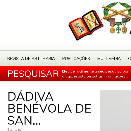
REVISTA DE ARTILHARIA
PUBLICAÇÕES
MULTIMÉDIA
C
PESQUISAR
Efectue facilmente a sua pesquisa por
artigo, revista ou outras informações...
DÁDIVA
BENÉVOLA DE
SAN...
Escrito por