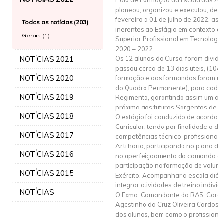
Polo de Formação da Escola das 
planeou, organizou e executou, de
fevereiro a 01 de julho de 2022, as
Todas as notícias (203)
inerentes ao Estágio em contexto 
Gerais (1)
Superior Profissional em Tecnolog
2020 – 2022.
NOTÍCIAS 2021
Os 12 alunos do Curso, foram divi
passou cerca de 13 dias uteis, (10
NOTÍCIAS 2020
formação e aos formandos foram 
do Quadro Permanente), para cad
NOTÍCIAS 2019
Regimento, garantindo assim um 
próxima aos futuros Sargentos de A
NOTÍCIAS 2018
O estágio foi conduzido de acordo
Curricular, tendo por finalidade o
NOTÍCIAS 2017
competências técnico-profissiona
Artilharia, participando no plano 
NOTÍCIAS 2016
no aperfeiçoamento do comando e 
participação na formação de volun
NOTÍCIAS 2015
Exército. Acompanhar a escala diá
integrar atividades de treino indivi
NOTÍCIAS
O Exmo. Comandante do RA5, Coron
Agostinho da Cruz Oliveira Cardos
dos alunos, bem como o profission