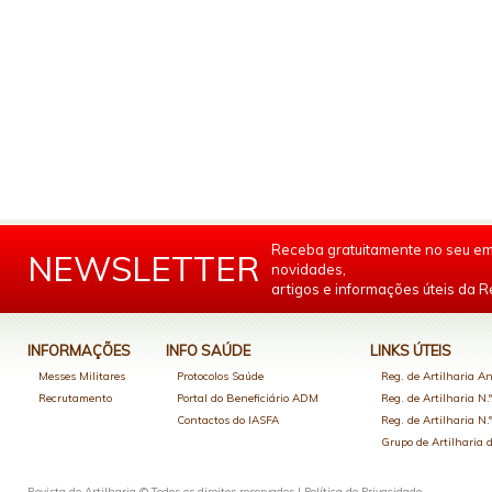
Receba gratuitamente no seu em
NEWSLETTER
novidades,
artigos e informações úteis da Re
INFORMAÇÕES
INFO SAÚDE
LINKS ÚTEIS
Messes Militares
Protocolos Saúde
Reg. de Artilharia An
Recrutamento
Portal do Beneficiário ADM
Reg. de Artilharia N.
Contactos do IASFA
Reg. de Artilharia N.
Grupo de Artilharia
Revista de Artilharia © Todos os direitos reservados |
Política de Privacidade