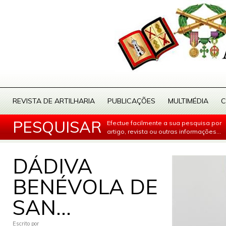
REVISTA DE ARTILHARIA
PUBLICAÇÕES
MULTIMÉDIA
C
PESQUISAR
Efectue facilmente a sua pesquisa por
artigo, revista ou outras informações...
DÁDIVA
BENÉVOLA DE
SAN...
Escrito por