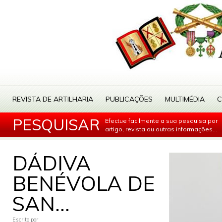
REVISTA DE ARTILHARIA
PUBLICAÇÕES
MULTIMÉDIA
C
PESQUISAR
Efectue facilmente a sua pesquisa por
artigo, revista ou outras informações...
DÁDIVA
BENÉVOLA DE
SAN...
Escrito por