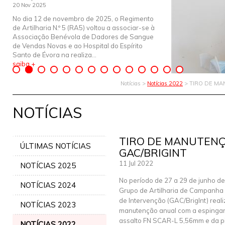
20 Nov 2025
No dia 12 de novembro de 2025, o Regimento
de Artilharia N.º 5 (RA5) voltou a associar-se à
Associação Benévola de Dadores de Sangue
de Vendas Novas e ao Hospital do Espírito
Santo de Évora na realiza...
saiba +
Notícias >
Notícias 2022
> TIRO DE MA
NOTÍCIAS
TIRO DE MANUTEN
ÚLTIMAS NOTÍCIAS
GAC/BRIGINT
11 Jul 2022
NOTÍCIAS 2025
No período de 27 a 29 de junho de
NOTÍCIAS 2024
Grupo de Artilharia de Campanha
de Intervenção (GAC/BrigInt) realiz
NOTÍCIAS 2023
manutenção anual com a espinga
assalto FN SCAR-L 5,56mm e da 
NOTÍCIAS 2022