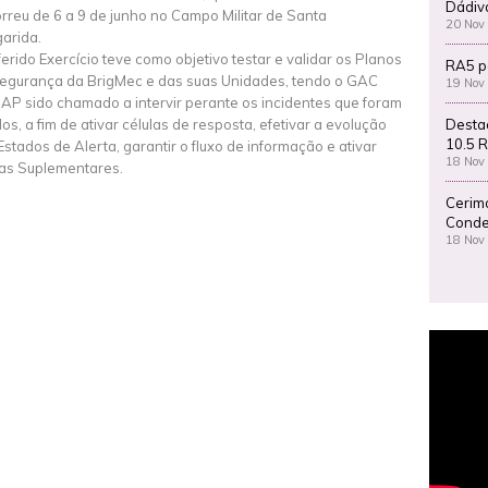
Dádiv
rreu de 6 a 9 de junho no Campo Militar de Santa
20 Nov
arida.
ferido Exercício teve como objetivo testar e validar os Planos
RA5 p
egurança da BrigMec e das suas Unidades, tendo o GAC
19 Nov
 AP sido chamado a intervir perante os incidentes que foram
Desta
dos, a fim de ativar células de resposta, efetivar a evolução
10.5 R
Estados de Alerta, garantir o fluxo de informação e ativar
18 Nov
as Suplementares.
Cerim
Conde
18 Nov