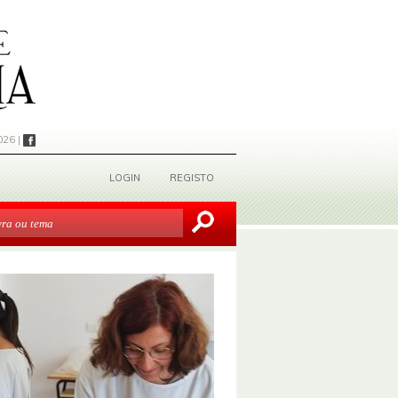
026 |
LOGIN
REGISTO