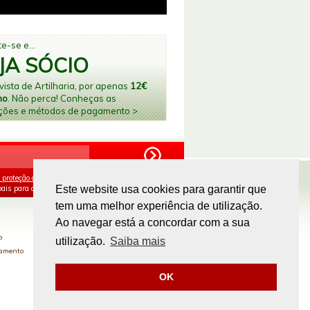
e-se e...
JA SÓCIO
ista de Artilharia, por apenas
12€
no
. Não perca! Conheças as
ções e métodos de pagamento >
 proteção de dados
e aceito o processamento e
ais para os fins mencionados.
Este website usa cookies para garantir que
tem uma melhor experiência de utilização.
PAGAMENTOS ONLINE
Ao navegar está a concordar com a sua
o
utilização.
Saiba mais
gamento
OK
Site by
omsite.com