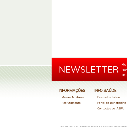
Re
NEWSLETTER
no
art
INFORMAÇÕES
INFO SAÚDE
Messes Militares
Protocolos Saúde
Recrutamento
Portal do Beneficiári
Contactos do IASFA
Revista de Artilharia © Todos os direitos reservado