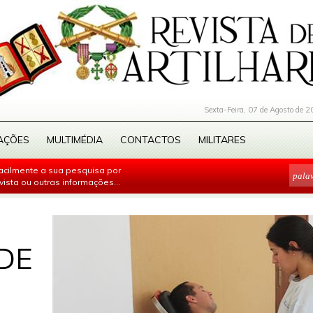
Sexta-Feira, 07 de Agosto de 2
AÇÕES
MULTIMÉDIA
CONTACTOS
MILITARES
facilmente a sua pesquisa por
evista ou outras informações...
DE