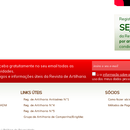
Regist
SE
da Rev
por a
condi
ceba gratuitamente no seu email todas as
vidades,
Li a
informação sobre a
igos e informações úteis da Revista de Artilharia.
uso dos meus dados pesso
LINKS ÚTEIS
SÓCIOS
Reg. de Artilharia Antiaérea N.º1
Como fazer sóci
o ADM
Reg. de Artilharia N.º4
Métodos de Pa
Reg. de Artilharia N.º5
Grupo de Artilharia de Campanha/BrigMec
s |
Política de Privacidade