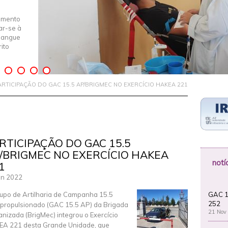
imento
iar-se à
Sangue
ito
ARTICIPAÇÃO DO GAC 15.5 AP/BRIGMEC NO EXERCÍCIO HAKEA 221
RTICIPAÇÃO DO GAC 15.5
/BRIGMEC NO EXERCÍCIO HAKEA
notí
1
un 2022
GAC 1
upo de Artilharia de Campanha 15.5
252
propulsionado (GAC 15.5 AP) da Brigada
21 Nov
nizada (BrigMec) integrou o Exercício
A 221 desta Grande Unidade, que