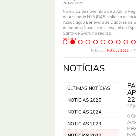
20 Nov 2025
No dia 12 de novembro de 2025, o Reg
de Artilharia N.º 5 (RA5) voltou a assoc
Associação Benévola de Dadores de 
de Vendas Novas e ao Hospital do Espír
Santo de Évora na realiza...
saiba +
Notícias >
Notícias 2022
> P
NOTÍCIAS
PA
ÚLTIMAS NOTÍCIAS
AP
22
NOTÍCIAS 2025
22 J
NOTÍCIAS 2024
O Gr
Auto
NOTÍCIAS 2023
Meca
HAKE
NOTÍCIAS 2022