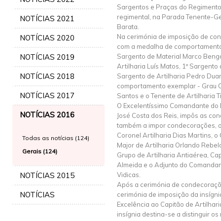
Sargentos e Praças do Regimento,
regimental, na Parada Tenente-
NOTÍCIAS 2021
Barata.
Na cerimónia de imposição de co
NOTÍCIAS 2020
com a medalha de comportamento 
NOTÍCIAS 2019
Sargento de Material Marco Benga
Artilharia Luís Matos, 1º Sargento
NOTÍCIAS 2018
Sargento de Artilharia Pedro Dua
comportamento exemplar - Grau C
NOTÍCIAS 2017
Santos e o Tenente de Artilharia T
O Excelentíssimo Comandante do 
NOTÍCIAS 2016
José Costa dos Reis, impôs as co
também a impor condecorações, o
Coronel Artilharia Dias Martins, o
Todas as notícias (124)
Major de Artilharia Orlando Rebel
Gerais (124)
Grupo de Artilharia Antiaérea, Cap
Almeida e o Adjunto do Comandan
NOTÍCIAS 2015
Vidicas.
Após a cerimónia de condecoraç
NOTÍCIAS
cerimónia de imposição da insígni
Excelência ao Capitão de Artilhar
insígnia destina-se a distinguir os