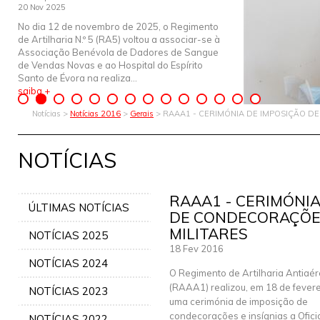
20 Nov 2025
No dia 12 de novembro de 2025, o Regimento
de Artilharia N.º 5 (RA5) voltou a associar-se à
Associação Benévola de Dadores de Sangue
de Vendas Novas e ao Hospital do Espírito
Santo de Évora na realiza...
saiba +
Notícias >
Notícias 2016
>
Gerais
> RAAA1 - CERIMÓNIA DE IMPOSIÇÃO D
NOTÍCIAS
RAAA1 - CERIMÓNIA
ÚLTIMAS NOTÍCIAS
DE CONDECORAÇÕES
MILITARES
NOTÍCIAS 2025
18 Fev 2016
NOTÍCIAS 2024
O Regimento de Artilharia Antiaére
(RAAA1) realizou, em 18 de fevere
NOTÍCIAS 2023
uma cerimónia de imposição de
condecorações e insígnias a Oficia
NOTÍCIAS 2022