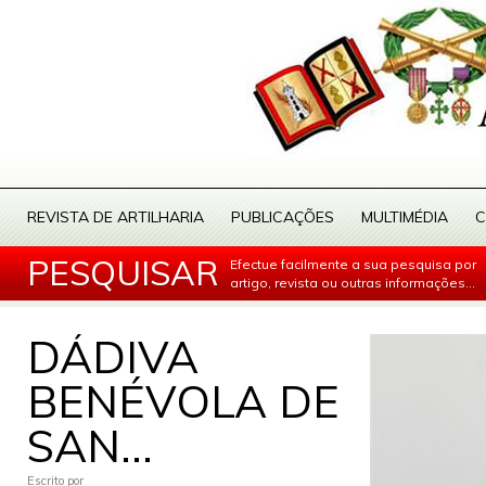
REVISTA DE ARTILHARIA
PUBLICAÇÕES
MULTIMÉDIA
C
PESQUISAR
Efectue facilmente a sua pesquisa por
artigo, revista ou outras informações...
DÁDIVA
BENÉVOLA DE
SAN...
Escrito por