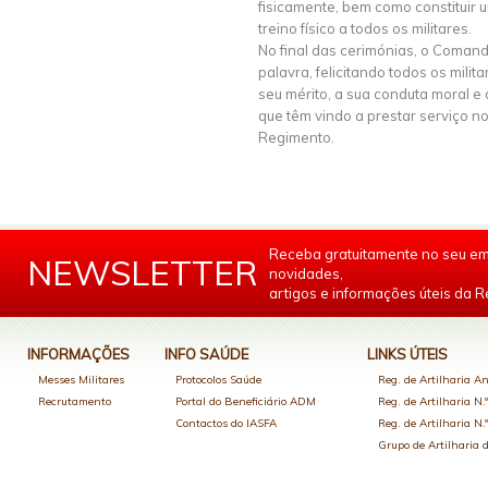
fisicamente, bem como constituir u
treino físico a todos os militares.
No final das cerimónias, o Coma
palavra, felicitando todos os mili
seu mérito, a sua conduta moral e 
que têm vindo a prestar serviço n
Regimento.
Receba gratuitamente no seu em
NEWSLETTER
novidades,
artigos e informações úteis da Re
INFORMAÇÕES
INFO SAÚDE
LINKS ÚTEIS
Messes Militares
Protocolos Saúde
Reg. de Artilharia An
Recrutamento
Portal do Beneficiário ADM
Reg. de Artilharia N.
Contactos do IASFA
Reg. de Artilharia N.
Grupo de Artilharia