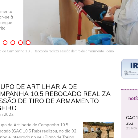
imento
iar-se à
Sangue
ito
a de Campanha 10.5 Rebocado realiza sessão de tiro de armamento ligeiro
UPO DE ARTILHARIA DE
MPANHA 10.5 REBOCADO REALIZA
notí
SSÃO DE TIRO DE ARMAMENTO
GEIRO
un 2022
GAC 1
252
upo de Artilharia de Campanha 10.5
21 Nov
cado (GAC 10.5 Reb) realizou, no dia 02
unho e integrado no seu Plano de Treino,