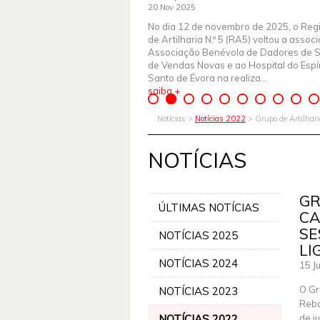
20 Nov 2025
No dia 12 de novembro de 2025, o Reg
de Artilharia N.º 5 (RA5) voltou a assoc
Associação Benévola de Dadores de 
de Vendas Novas e ao Hospital do Espír
Santo de Évora na realiza...
saiba +
Notícias >
Notícias 2022
> Grupo de Artilhari
NOTÍCIAS
GR
ÚLTIMAS NOTÍCIAS
CA
SE
NOTÍCIAS 2025
LI
NOTÍCIAS 2024
15 J
O Gr
NOTÍCIAS 2023
Rebo
NOTÍCIAS 2022
de j