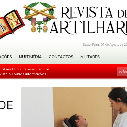
Sexta-Feira, 07 de Agosto de 2
AÇÕES
MULTIMÉDIA
CONTACTOS
MILITARES
facilmente a sua pesquisa por
evista ou outras informações...
DE