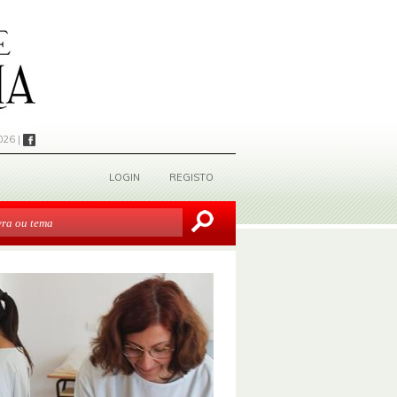
026 |
LOGIN
REGISTO