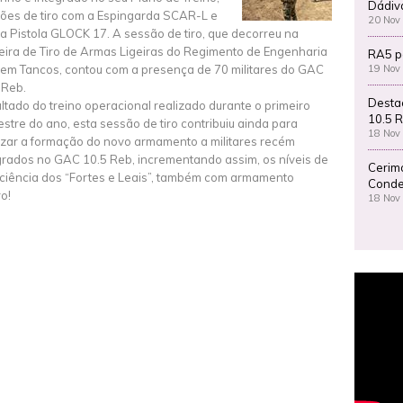
Dádiv
ões de tiro com a Espingarda SCAR-L e
20 Nov
a Pistola GLOCK 17. A sessão de tiro, que decorreu na
eira de Tiro de Armas Ligeiras do Regimento de Engenharia
RA5 p
19 Nov
1 em Tancos, contou com a presença de 70 militares do GAC
 Reb.
Desta
ltado do treino operacional realizado durante o primeiro
10.5 R
stre do ano, esta sessão de tiro contribuiu ainda para
18 Nov
lizar a formação do novo armamento a militares recém
grados no GAC 10.5 Reb, incrementando assim, os níveis de
Cerim
iciência dos “Fortes e Leais”, também com armamento
Conde
ro!
18 Nov