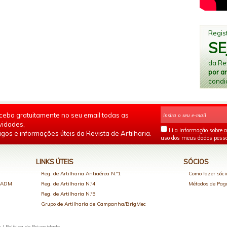
Regist
SE
da Rev
por a
condi
ceba gratuitamente no seu email todas as
vidades,
Li a
informação sobre a
igos e informações úteis da Revista de Artilharia.
uso dos meus dados pesso
LINKS ÚTEIS
SÓCIOS
Reg. de Artilharia Antiaérea N.º1
Como fazer sóci
o ADM
Reg. de Artilharia N.º4
Métodos de Pa
Reg. de Artilharia N.º5
Grupo de Artilharia de Campanha/BrigMec
s |
Política de Privacidade