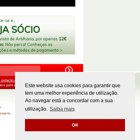
e-se e...
JA SÓCIO
ista de Artilharia, por apenas
12€
no
. Não perca! Conheças as
ções e métodos de pagamento >
 proteção de dados
e aceito o processamento e
ais para os fins mencionados.
Este website usa cookies para garantir que
tem uma melhor experiência de utilização.
PAGAMENTOS ONLINE
Ao navegar está a concordar com a sua
o
utilização.
Saiba mais
gamento
OK
Site by
omsite.com