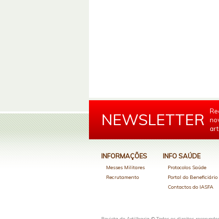
Re
NEWSLETTER
no
art
INFORMAÇÕES
INFO SAÚDE
Messes Militares
Protocolos Saúde
Recrutamento
Portal do Beneficiári
Contactos do IASFA
Revista de Artilharia © Todos os direitos reservado